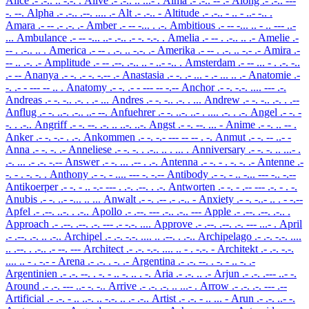
Alice
.- .-.. .. -.-. .
Alive
.- .-.. .. ...- .
Alma
.- .-.. -- .-
Along
.- .-.. ---
-. --.
Alpha
.- .-.. .--. .... .-
Alt
.- .-.. -
Altitude
.- .-.. - .. - ..- -.. .
Amara
.- -- .- .-. .-
Amber
.- -- -... . .-.
Ambitious
.- -- -... .. - .. --- ..-
...
Ambulance
.- -- -... ..- .-.. .- -. -.-. .
Amelia
.- -- . .-.. .. .-
Amelie
.-
-- . .-.. .. .
America
.- -- . .-. .. -.-. .-
Amerika
.- -- . .-. .. -.- .-
Amira
.-
-- .. .-. .-
Amplitude
.- -- .--. .-.. .. - ..- -.. .
Amsterdam
.- -- ... - . .-. -..
.- --
Ananya
.- -. .- -. -.-- .-
Anastasia
.- -. .- ... - .- ... .. .-
Anatomie
.-
-. .- - --- -- .. .
Anatomy
.- -. .- - --- -- -.--
Anchor
.- -. -.-. .... --- .-.
Andreas
.- -. -.. .-. . .- ...
Andres
.- -. -.. .-. . ...
Andrew
.- -. -.. .-. . .--
Anflug
.- -. ..-. .-.. ..- --.
Anfuehrer
.- -. ..-. ..- . .... .-. . .-.
Angel
.- -. -
-. . .-..
Angriff
.- -. --. .-. .. ..-. ..-.
Angst
.- -. --. ... -
Anime
.- -. .. -- .
Anker
.- -. -.- . .-.
Ankommen
.- -. -.- --- -- -- . -.
Anmut
.- -. -- ..- -
Anna
.- -. -. .-
Anneliese
.- -. -. . .-.. .. . ... .
Anniversary
.- -. -. .. ...- .
.-. ... .- .-. -.--
Answer
.- -. ... .-- . .-.
Antenna
.- -. - . -. -. .-
Antenne
.-
-. - . -. -. .
Anthony
.- -. - .... --- -. -.--
Antibody
.- -. - .. -... --- -.. -.--
Antikoerper
.- -. - .. -.- --- . .-. .--. . .-.
Antworten
.- -. - .-- --- .-. - . -.
Anubis
.- -. ..- -... .. ...
Anwalt
.- -. .-- .- .-.. -
Anxiety
.- -. -..- .. . - -.--
Apfel
.- .--. ..-. . .-..
Apollo
.- .--. --- .-.. .-.. ---
Apple
.- .--. .--. .-.. .
Approach
.- .--. .--. .-. --- .- -.-. ....
Approve
.- .--. .--. .-. --- ...- .
April
.- .--. .-. .. .-..
Archipel
.- .-. -.-. .... .. .--. . .-..
Archipelago
.- .-. -.-. ....
.. .--. . .-.. .- --. ---
Architect
.- .-. -.-. .... .. - . -.-. -
Architekt
.- .-. -.-.
.... .. - . -.- -
Arena
.- .-. . -. .-
Argentina
.- .-. --. . -. - .. -. .-
Argentinien
.- .-. --. . -. - .. -. .. . -.
Aria
.- .-. .. .-
Arjun
.- .-. .--- ..- -.
Around
.- .-. --- ..- -. -..
Arrive
.- .-. .-. .. ...- .
Arrow
.- .-. .-. --- .--
Artificial
.- .-. - .. ..-. .. -.-. .. .- .-..
Artist
.- .-. - .. ... -
Arun
.- .-. ..- -.