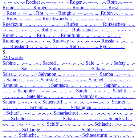
.-. --- -.-. -.-
Rocket
.-. --- -.-. -.- . -
Roger
.-. --- --. . .-.
Rom
.-. --- --
Rome
.-. --- -- .
Romeo
.-. --- -- . ---
Ronin
.-. --- -. .. -.
Rosa
.-. --- ...
.-
Rose
.-. --- ... .
Rot
.-. --- -
Rough
.-. --- ..- --. ....
Rubin
.-. ..- -... ..
-.
Ruby
.-. ..- -... -.--
Rueckwaerts
.-. ..- . -.-. -.- .-- .- . .-. - ...
Rueckzug
.-. ..- . -.-. -.- --.. ..- --.
Rufen
.-. ..- ..-. . -.
Rufzeichen
.-. ..-
..-. --.. . .. -.-. .... . -.
Ruhe
.-. ..- .... .
Ruhestand
.-. ..- .... . ... - .- -. -..
Ruhm
.-. ..- .... --
Run
.-. ..- -.
Rundfunk
.-. ..- -. -.. ..-. ..- -. -.-
Running
.-. ..- -. -. .. -. --.
Runway
.-. ..- -. .-- .- -.--
Russia
.-. ..- ... ...
.. .-
Russland
.-. ..- ... ... .-.. .- -. -..
Ruth
.-. ..- - ....
Ryu
.-. -.-- ..-
S
220 words
Sabine
... .- -... .. -. .
Sacred
... .- -.-. .-. . -..
Safe
... .- ..-. .
Safety
... .-
..-. . - -.--
Sail
... .- .. .-..
Sailor
... .- .. .-.. --- .-.
Sakura
... .- -.- ..- .-. .-
Salsa
... .- .-.. ... .-
Salvation
... .- .-.. ...- .- - .. --- -.
Samba
... .- -- -...
.-
Samen
... .- -- . -.
Samstag
... .- -- ... - .- --.
Samuel
... .- -- ..- . .-..
Samurai
... .- -- ..- .-. .- ..
Santiago
... .- -. - .. .- --. ---
Saphir
... .- .--.
.... .. .-.
Sapphire
... .- .--. .--. .... .. .-. .
Sarah
... .- .-. .- ....
Satellit
... .-
- . .-.. .-.. .. -
Satellite
... .- - . .-.. .-.. .. - .
Saturday
... .- - ..- .-. -.. .- -.--
Saturn
... .- - ..- .-. -.
Sauerstoff
... .- ..- . .-. ... - --- ..-. ..-.
Scarlet
...
-.-. .- .-. .-.. . -
Scham
... -.-. .... .- --
Schanghai
... -.-. .... .- -. --. .... .-
..
Scharf
... -.-. .... .- .-. ..-.
Scharlachrot
... -.-. .... .- .-. .-.. .- -.-. .... .-.
--- -
Schatten
... -.-. .... .- - - . -.
Schatz
... -.-. .... .- - --..
Schicksal
...
-.-. .... .. -.-. -.- ... .- .-..
Schiff
... -.-. .... .. ..-. ..-.
Schlacht
... -.-. .... .-..
.- -.-. .... -
Schlange
... -.-. .... .-.. .- -. --. .
Schliessen
... -.-. .... .-.. .. .
... ... . -.
Schlucht
... -.-. .... .-.. ..- -.-. .... -
Schneesturm
... -.-. .... -. . .