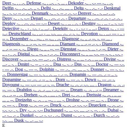
Deer
-.. . . .-.
Defense
-.. . ..-. . -. ... .
Dekoder
-.. . -.- --- -.. . .-.
Delfin
-.. . .-.. ..-. .. -.
Delhi
-.. . .-.. .... ..
Delta
-.. . .-.. - .-
Denkmal
-.. . -. -.- -- .- .-..
Denmark
-.. . -. -- .- .-. -.-
Denver
-.. . -. ...- . .-.
Deny
-.. . -. -.--
Depart
-.. . .--. .- .-. -
Departure
-.. . .--. .- .-. - ..- .-. .
Deploy
-.. . .--. .-.. --- -.--
Desert
-.. . ... . .-. -
Destiny
-.. . ... - .. -. -.--
Detective
-.. . - . -.-. - .. ...- .
Detektiv
-.. . - . -.- - .. ...-
Detox
-.. . - ---
-..-
Deutschland
-.. . ..- - ... -.-. .... .-.. .- -. -..
Devotion
-.. . ...- --- - .. -
-- -.
Dezember
-.. . --.. . -- -... . .-.
Diagnose
-.. .. .- --. -. --- ... .
Diagnosis
-.. .. .- --. -. --- ... .. ...
Diamant
-.. .. .- -- .- -. -
Diamond
-..
.. .- -- --- -. -..
Diego
-.. .. . --. ---
Dienstag
-.. .. . -. ... - .- --.
Dieter
-..
.. . - . .-.
Digital
-.. .. --. .. - .- .-..
Disconnect
-.. .. ... -.-. --- -. -. . -.-. -
Discover
-.. .. ... -.-. --- ...- . .-.
Distress
-.. .. ... - .-. . ... ...
Divine
-.. ..
...- .. -. .
Dmitri
-.. -- .. - .-. ..
Dna
-.. -. .-
Dns
-.. -. ...
Doctor
-.. --- -.-.
- --- .-.
Dog
-.. --- --.
Dolphin
-.. --- .-.. .--. .... .. -.
Donner
-.. --- -. -. .
.-.
Donnerstag
-.. --- -. -. . .-. ... - .- --.
Dopamin
-.. --- .--. .- -- .. -.
Dopamine
-.. --- .--. .- -- .. -. .
Dorn
-.. --- .-. -.
Down
-.. --- .-- -.
Doyoung
-.. --- -.-- --- ..- -. --.
Drache
-.. .-. .- -.-. .... .
Dragon
-.. .-. .-
--. --- -.
Drahtlos
-.. .-. .- .... - .-.. --- ...
Dream
-.. .-. . .- --
Dreamer
-..
.-. . .- -- . .-.
Drehen
-.. .-. . .... . -.
Drei
-.. .-. . ..
Dreissig
-.. .-. . .. ...
... .. --.
Dreizehn
-.. .-. . .. --.. . .... -.
Drohne
-.. .-. --- .... -. .
Drone
-..
.-. --- -. .
Drop
-.. .-. --- .--.
Druck
-.. .-. ..- -.-. -.-
Druecken
-.. .-. ..- .
-.-. -.- . -.
Dry
-.. .-. -.--
Dschungel
-.. ... -.-. .... ..- -. --. . .-..
Dubai
-..
..- -... .- ..
Dunkel
-.. ..- -. -.- . .-..
Dunst
-.. ..- -. ... -
Durch
-.. ..- .-.
-.-. ....
Dusk
-.. ..- ... -.-
E