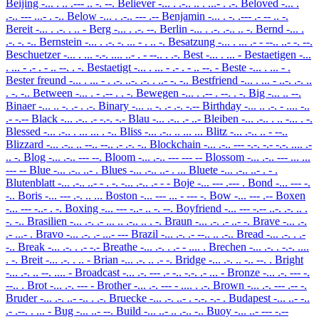
Beijing
-... . .. .--- .. -. --.
Believer
-... . .-.. .. . ...- . .-.
Beloved
-... .
.-.. --- ...- . -..
Below
-... . .-.. --- .--
Benjamin
-... . -. .--- .- -- .. -.
Bereit
-... . .-. . .. -
Berg
-... . .-. --.
Berlin
-... . .-. .-.. .. -.
Bernd
-... .
.-. -. -..
Bernstein
-... . .-. -. ... - . .. -.
Besatzung
-... . ... .- - --.. ..- -. --.
Beschuetzer
-... . ... -.-. .... ..- . - --.. . .-.
Best
-... . ... -
Bestaetigen
-...
. ... - .- . - .. --. . -.
Bestaetigt
-... . ... - .- . - .. --. -
Beste
-... . ... - .
Bester freund
-... . ... - . .-. ..-. .-. . ..- -. -..
Bestfriend
-... . ... - ..-. .-. ..
. -. -..
Between
-... . - .-- . . -.
Bewegen
-... . .-- . --. . -.
Big
-... .. --.
Binaer
-... .. -. .- . .-.
Binary
-... .. -. .- .-. -.--
Birthday
-... .. .-. - .... -..
.- -.--
Black
-... .-.. .- -.-. -.-
Blau
-... .-.. .- ..-
Bleiben
-... .-.. . .. -... . -.
Blessed
-... .-.. . ... ... . -..
Bliss
-... .-.. .. ... ...
Blitz
-... .-.. .. - --..
Blizzard
-... .-.. .. --.. --.. .- .-. -..
Blockchain
-... .-.. --- -.-. -.- -.-. .... .-
.. -.
Blog
-... .-.. --- --.
Bloom
-... .-.. --- --- --
Blossom
-... .-.. --- ... ...
--- --
Blue
-... .-.. ..- .
Blues
-... .-.. ..- . ...
Bluete
-... .-.. ..- . - .
Blutenblatt
-... .-.. ..- - . -. -... .-.. .- - -
Boje
-... --- .--- .
Bond
-... --- -.
-..
Boris
-... --- .-. .. ...
Boston
-... --- ... - --- -.
Bow
-... --- .--
Boxen
-... --- -..- . -.
Boxing
-... --- -..- .. -. --.
Boyfriend
-... --- -.-- ..-. .-. .. .
-. -..
Brasilien
-... .-. .- ... .. .-.. .. . -.
Braun
-... .-. .- ..- -.
Brave
-... .-.
.- ...- .
Bravo
-... .-. .- ...- ---
Brazil
-... .-. .- --.. .. .-..
Bread
-... .-. . .-
-..
Break
-... .-. . .- -.-
Breathe
-... .-. . .- - .... .
Brechen
-... .-. . -.-. ....
. -.
Breit
-... .-. . .. -
Brian
-... .-. .. .- -.
Bridge
-... .-. .. -.. --. .
Bright
-... .-. .. --. .... -
Broadcast
-... .-. --- .- -.. -.-. .- ... -
Bronze
-... .-. --- -.
--.. .
Brot
-... .-. --- -
Brother
-... .-. --- - .... . .-.
Brown
-... .-. --- .-- -.
Bruder
-... .-. ..- -.. . .-.
Bruecke
-... .-. ..- . -.-. -.- .
Budapest
-... ..- -..
.- .--. . ... -
Bug
-... ..- --.
Build
-... ..- .. .-.. -..
Buoy
-... ..- --- -.--