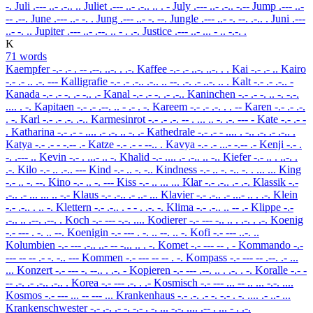
-.
Juli
.--- ..- .-.. ..
Juliet
.--- ..- .-.. .. . -
July
.--- ..- .-.. -.--
Jump
.--- ..-
-- .--.
June
.--- ..- -. .
Jung
.--- ..- -. --.
Jungle
.--- ..- -. --. .-.. .
Juni
.---
..- -. ..
Jupiter
.--- ..- .--. .. - . .-.
Justice
.--- ..- ... - .. -.-. .
K
71 words
Kaempfer
-.- .- . -- .--. ..-. . .-.
Kaffee
-.- .- ..-. ..-. . .
Kai
-.- .- ..
Kairo
-.- .- .. .-. ---
Kalligrafie
-.- .- .-.. .-.. .. --. .-. .- ..-. .. .
Kalt
-.- .- .-.. -
Kanada
-.- .- -. .- -.. .-
Kanal
-.- .- -. .- .-..
Kaninchen
-.- .- -. .. -. -.-.
.... . -.
Kapitaen
-.- .- .--. .. - .- . -.
Kareem
-.- .- .-. . . --
Karen
-.- .- .-.
. -.
Karl
-.- .- .-. .-..
Karmesinrot
-.- .- .-. -- . ... .. -. .-. --- -
Kate
-.- .- -
.
Katharina
-.- .- - .... .- .-. .. -. .-
Kathedrale
-.- .- - .... . -.. .-. .- .-.. .
Katya
-.- .- - -.-- .-
Katze
-.- .- - --.. .
Kavya
-.- .- ...- -.-- .-
Kenji
-.- .
-. .--- ..
Kevin
-.- . ...- .. -.
Khalid
-.- .... .- .-.. .. -..
Kiefer
-.- .. . ..-. .
.-.
Kilo
-.- .. .-.. ---
Kind
-.- .. -. -..
Kindness
-.- .. -. -.. -. . ... ...
King
-.- .. -. --.
Kino
-.- .. -. ---
Kiss
-.- .. ... ...
Klar
-.- .-.. .- .-.
Klassik
-.-
.-.. .- ... ... .. -.-
Klaus
-.- .-.. .- ..- ...
Klavier
-.- .-.. .- ...- .. . .-.
Klein
-.- .-.. . .. -.
Klettern
-.- .-.. . - - . .-. -.
Klima
-.- .-.. .. -- .-
Klippe
-.-
.-.. .. .--. .--. .
Koch
-.- --- -.-. ....
Kodierer
-.- --- -.. .. . .-. . .-.
Koenig
-.- --- . -. .. --.
Koenigin
-.- --- . -. .. --. .. -.
Kofi
-.- --- ..-. ..
Kolumbien
-.- --- .-.. ..- -- -... .. . -.
Komet
-.- --- -- . -
Kommando
-.-
--- -- -- .- -. -.. ---
Kommen
-.- --- -- -- . -.
Kompass
-.- --- -- .--. .- ...
...
Konzert
-.- --- -. --.. . .-. -
Kopieren
-.- --- .--. .. . .-. . -.
Koralle
-.- -
-- .-. .- .-.. .-.. .
Korea
-.- --- .-. . .-
Kosmisch
-.- --- ... -- .. ... -.-. ....
Kosmos
-.- --- ... -- --- ...
Krankenhaus
-.- .-. .- -. -.- . -. .... .- ..- ...
Krankenschwester
-.- .-. .- -. -.- . -. ... -.-. .... .-- . ... - . .-.