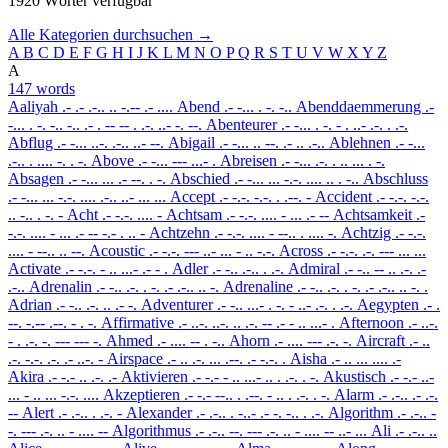
1920 Wörter verfügbar
Alle Kategorien durchsuchen →
A
B
C
D
E
F
G
H
I
J
K
L
M
N
O
P
Q
R
S
T
U
V
W
X
Y
Z
A
147 words
Aaliyah
.- .- .-.. .. -.-- .- ....
Abend
.- -... . -. -..
Abenddaemmerung
.-
-... . -. -.. -.. .- . -- -- . .-. ..- -. --.
Abenteurer
.- -... . -. - . ..- .-. . .-.
Abflug
.- -... ..-. .-.. ..- --.
Abigail
.- -... .. --. .- .. .-..
Ablehnen
.- -...
.-.. . .... -. . -.
Above
.- -... --- ...- .
Abreisen
.- -... .-. . .. ... . -.
Absagen
.- -... ... .- --. . -.
Abschied
.- -... ... -.-. .... .. . -..
Abschluss
.- -... ... -.-. .... .-.. ..- ... ...
Accept
.- -.-. -.-. . .--. -
Accident
.- -.-. -.-.
.. -.. . -. -
Acht
.- -.-. .... -
Achtsam
.- -.-. .... - ... .- --
Achtsamkeit
.-
-.-. .... - ... .- -- -.- . .. -
Achtzehn
.- -.-. .... - --.. . .... -.
Achtzig
.- -.-.
.... - --.. .. --.
Acoustic
.- -.-. --- ..- ... - .. -.-.
Across
.- -.-. .-. --- ... ...
Activate
.- -.-. - .. ...- .- - .
Adler
.- -.. .-.. . .-.
Admiral
.- -.. -- .. .-. .-
.-..
Adrenalin
.- -.. .-. . -. .- .-.. .. -.
Adrenaline
.- -.. .-. . -. .- .-.. .. -. .
Adrian
.- -.. .-. .. .- -.
Adventurer
.- -.. ...- . -. - ..- .-. . .-.
Aegypten
.- .
--. -.-- .--. - . -.
Affirmative
.- ..-. ..-. .. .-. -- .- - .. ...- .
Afternoon
.- ..-.
- . .-. -. --- --- -.
Ahmed
.- .... -- . -..
Ahorn
.- .... --- .-. -.
Aircraft
.- ..
.-. -.-. .-. .- ..-. -
Airspace
.- .. .-. ... .--. .- -.-. .
Aisha
.- .. ... .... .-
Akira
.- -.- .. .-. .-
Aktivieren
.- -.- - .. ...- .. . .-. . -.
Akustisch
.- -.- ..-
... - .. ... -.-. ....
Akzeptieren
.- -.- --.. . .--. - .. . .-. . -.
Alarm
.- .-.. .- .-.
--
Alert
.- .-.. . .-. -
Alexander
.- .-.. . -..- .- -. -.. . .-.
Algorithm
.- .-.. -
-. --- .-. .. - .... --
Algorithmus
.- .-.. --. --- .-. .. - .... -- ..- ...
Ali
.- .-.. ..