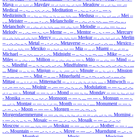
Maya
-- .- -.-- .-
Mayday
-- .- -.-- -.. .- -.--
Meadow
-- . .- -.. --- .--
Medical
-- . -.. .. -.-. .- .-..
Meditation
-- . -.. .. - .- - .. --- -.
Medizinisch
-- . -.. .. --.. .. -. .. ... -.-. ....
Medusa
-- . -.. ..- ... .-
Mei
--
. ..
Meister
-- . .. ... - . .-.
Melancholie
-- . .-.. .- -. -.-. .... --- .-.. .. .
Melancholy
-- . .-.. .- -. -.-. .... --- .-.. -.--
Melodie
-- . .-.. --- -.. .. .
Melody
-- . .-.. --- -.. -.--
Meme
-- . -- .
Mentor
-- . -. - --- .-.
Mercury
-- . .-. -.-. ..- .-. -.--
Mercy
-- . .-. -.-. -.--
Merkur
-- . .-. -.- ..- .-.
Merlin
-- . .-. .-.. .. -.
Metal
-- . - .- .-..
Metaverse
-- . - .- ...- . .-. ... .
Mexico
-
- . -..- .. -.-. ---
Mexiko
-- . -..- .. -.- ---
Mia
-- .. .-
Miami
-- .. .- -- ..
Michael
-- .. -.-. .... .- . .-..
Midnight
-- .. -.. -. .. --. .... -
Mike
-- .. -.- .
Miles
-- .. .-.. . ...
Million
-- .. .-.. .-.. .. --- -.
Milo
-- .. .-.. ---
Mind
-- ..
-. -..
Mindful
-- .. -. -.. ..-. ..- .-..
Mindfulness
-- .. -. -.. ..-. ..- .-.. -. . ...
...
Ming
-- .. -. --.
Minjun
-- .. -. .--- ..- -.
Minute
-- .. -. ..- - .
Mission
-- .. ... ... .. --- -.
Mist
-- .. ... -
Mitgefuehl
-- .. - --. . ..-. ..- . .... .-..
Mittag
-- .. - - .- --.
Mitternacht
-- .. - - . .-. -. .- -.-. .... -
Mittwoch
-- ..
- - .-- --- -.-. ....
Mjolnir
-- .--- --- .-.. -. .. .-.
Modulation
-- --- -.. ..- .-..
.- - .. --- -.
Monat
-- --- -. .- -
Mond
-- --- -. -..
Monday
-- --- -. -.. .- -.-
-
Monika
-- --- -. .. -.- .-
Monsoon
-- --- -. ... --- --- -.
Monsun
-- --- -.
... ..- -.
Montag
-- --- -. - .- --.
Month
-- --- -. - ....
Monument
-- --- -.
..- -- . -. -
Moon
-- --- --- -.
Morgen
-- --- .-. --. . -.
Morgendaemmerung
-- --- .-. --. . -. -.. .- . -- -- . .-. ..- -. --.
Morning
-
- --- .-. -. .. -. --.
Mosaic
-- --- ... .- .. -.-.
Mosaik
-- --- ... .- .. -.-
Moscow
-- --- ... -.-. --- .--
Moskau
-- --- ... -.- .- ..-
Mother
-- --- - ....
. .-.
Mountain
-- --- ..- -. - .- .. -.
Move
-- --- ...- .
Muendung
-- ..- . -.
-.. ..- -. --.
Mumbai
-- ..- -- -... .- ..
Music
-- ..- ... .. -.-.
Musician
-- ..-