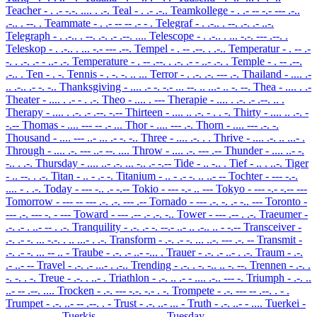
Teacher
- . .- -.-. .... . .-.
Teal
- . .- .-..
Teamkollege
- . .- -- -.- --- .-..
.-.. . --. .
Teammate
- . .- -- -- .- - .
Telegraf
- . .-.. . --. .-. .- ..-.
Telegraph
- . .-.. . --. .-. .- .--. ....
Telescope
- . .-.. . ... -.-. --- .--. .
Teleskop
- . .-.. . ... -.- --- .--.
Tempel
- . -- .--. . .-..
Temperatur
- . -- .-
-. . .-. .- - ..- .-.
Temperature
- . -- .--. . .-. .- - ..- .-. .
Temple
- . -- .--.
.-.. .
Ten
- . -.
Tennis
- . -. -. .. ...
Terror
- . .-. .-. --- .-.
Thailand
- .... .-
.. .-.. .- -. -..
Thanksgiving
- .... .- -. -.- ... --. .. ...- .. -. --.
Thea
- .... . .-
Theater
- .... . .- - . .-.
Theo
- .... . ---
Therapie
- .... . .-. .- .--. .. .
Therapy
- .... . .-. .- .--. -.--
Thirteen
- .... .. .-. - . . -.
Thirty
- .... .. .-. -
-.--
Thomas
- .... --- -- .- ...
Thor
- .... --- .-.
Thorn
- .... --- .-. -.
Thousand
- .... --- ..- ... .- -. -..
Three
- .... .-. . .
Thrive
- .... .-. .. ...- .
Through
- .... .-. --- ..- --. ....
Throw
- .... .-. --- .--
Thunder
- .... ..- -.
-.. . .-.
Thursday
- .... ..- .-. ... -.. .- -.--
Tide
- .. -.. .
Tief
- .. . ..-.
Tiger
- .. --. . .-.
Titan
- .. - .- -.
Titanium
- .. - .- -. .. ..- --
Tochter
- --- -.-.
.... - . .-.
Today
- --- -.. .- -.--
Tokio
- --- -.- .. ---
Tokyo
- --- -.- -.-- ---
Tomorrow
- --- -- --- .-. .-. --- .--
Tornado
- --- .-. -. .- -.. ---
Toronto
-
--- .-. --- -. - ---
Toward
- --- .-- .- .-. -..
Tower
- --- .-- . .-.
Traeumer
-
.-. .- . ..- -- . .-.
Tranquility
- .-. .- -. --.- ..- .. .-.. .. - -.--
Transceiver
-
.-. .- -. ... -.-. . .. ...- . .-.
Transform
- .-. .- -. ... ..-. --- .-. --
Transmit
-
.-. .- -. ... -- .. -
Traube
- .-. .- ..- -... .
Trauer
- .-. .- ..- . .-.
Traum
- .-.
.- ..- --
Travel
- .-. .- ...- . .-..
Trending
- .-. . -. -.. .. -. --.
Trennen
- .-. .
-. -. . -.
Treue
- .-. . ..- .
Triathlon
- .-. .. .- - .... .-.. --- -.
Triumph
- .-. ..
..- -- .--. ....
Trocken
- .-. --- -.-. -.- . -.
Trompete
- .-. --- -- .--. . - .
Trumpet
- .-. ..- -- .--. . -
Trust
- .-. ..- ... -
Truth
- .-. ..- - ....
Tuerkei
-
..- . .-. -.- . ..
Tuerkis
- ..- . .-. -.- .. ...
Tuesday
- ..- . ... -.. .- -.--