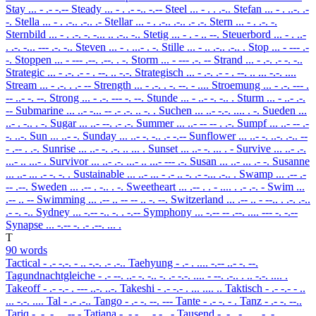
Stay
... - .- -.--
Steady
... - . .- -.. -.--
Steel
... - . . .-..
Stefan
... - . ..-. .-
-.
Stella
... - . .-.. .-.. .-
Stellar
... - . .-.. .-.. .- .-.
Stern
... - . .-. -.
Sternbild
... - . .-. -. -... .. .-.. -..
Stetig
... - . - .. --.
Steuerbord
... - . ..-
. .-. -... --- .-. -..
Steven
... - . ...- . -.
Stille
... - .. .-.. .-.. .
Stop
... - --- .-
-.
Stoppen
... - --- .--. .--. . -.
Storm
... - --- .-. --
Strand
... - .-. .- -. -..
Strategic
... - .-. .- - . --. .. -.-.
Strategisch
... - .-. .- - . --. .. ... -.-. ....
Stream
... - .-. . .- --
Strength
... - .-. . -. --. - ....
Stroemung
... - .-. --- .
-- ..- -. --.
Strong
... - .-. --- -. --.
Stunde
... - ..- -. -.. .
Sturm
... - ..- .-.
--
Submarine
... ..- -... -- .- .-. .. -. .
Suchen
... ..- -.-. .... . -.
Sueden
...
..- . -.. . -.
Sugar
... ..- --. .- .-.
Summer
... ..- -- -- . .-.
Sumpf
... ..- -- .-
-. ..-.
Sun
... ..- -.
Sunday
... ..- -. -.. .- -.--
Sunflower
... ..- -. ..-. .-.. --
- .-- . .-.
Sunrise
... ..- -. .-. .. ... .
Sunset
... ..- -. ... . -
Survive
... ..- .-.
...- .. ...- .
Survivor
... ..- .-. ...- .. ...- --- .-.
Susan
... ..- ... .- -.
Susanne
... ..- ... .- -. -. .
Sustainable
... ..- ... - .- .. -. .- -... .-.. .
Swamp
... .-- .-
-- .--.
Sweden
... .-- . -.. . -.
Sweetheart
... .-- . . - .... . .- .-. -
Swim
...
.-- .. --
Swimming
... .-- .. -- -- .. -. --.
Switzerland
... .-- .. - --.. . .-. .-..
.- -. -..
Sydney
... -.-- -.. -. . -.--
Symphony
... -.-- -- .--. .... --- -. -.--
Synapse
... -.-- -. .- .--. ... .
T
90 words
Tactical
- .- -.-. - .. -.-. .- .-..
Taehyung
- .- . .... -.-- ..- -. --.
Tagundnachtgleiche
- .- --. ..- -. -.. -. .- -.-. .... - --. .-.. . .. -.-. .... .
Takeoff
- .- -.- . --- ..-. ..-.
Takeshi
- .- -.- . ... .... ..
Taktisch
- .- -.- - ..
... -.-. ....
Tal
- .- .-..
Tango
- .- -. --. ---
Tante
- .- -. - .
Tanz
- .- -. --..
Tariq
- .- .-. .. --.-
Tatiana
- .- - .. .- -. .-
Tausend
- .- ..- ... . -. -..