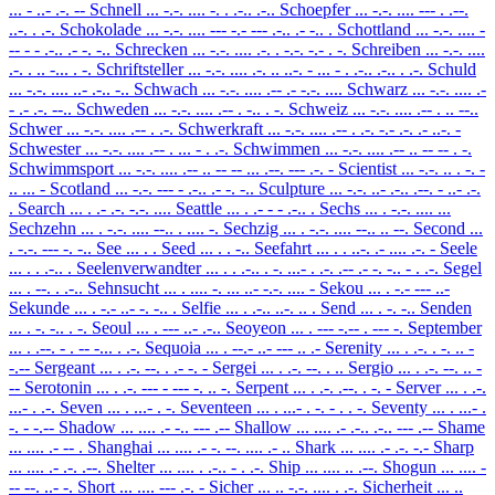
... - ..- .-. --
Schnell
... -.-. .... -. . .-.. .-..
Schoepfer
... -.-. .... --- . .--.
..-. . .-.
Schokolade
... -.-. .... --- -.- --- .-.. .- -.. .
Schottland
... -.-. .... -
-- - - .-.. .- -. -..
Schrecken
... -.-. .... .-. . -.-. -.- . -.
Schreiben
... -.-. ....
.-. . .. -... . -.
Schriftsteller
... -.-. .... .-. .. ..-. - ... - . .-.. .-.. . .-.
Schuld
... -.-. .... ..- .-.. -..
Schwach
... -.-. .... .-- .- -.-. ....
Schwarz
... -.-. .... .-
- .- .-. --..
Schweden
... -.-. .... .-- . -.. . -.
Schweiz
... -.-. .... .-- . .. --..
Schwer
... -.-. .... .-- . .-.
Schwerkraft
... -.-. .... .-- . .-. -.- .-. .- ..-. -
Schwester
... -.-. .... .-- . ... - . .-.
Schwimmen
... -.-. .... .-- .. -- -- . -.
Schwimmsport
... -.-. .... .-- .. -- -- ... .--. --- .-. -
Scientist
... -.-. .. . -. -
.. ... -
Scotland
... -.-. --- - .-.. .- -. -..
Sculpture
... -.-. ..- .-.. .--. - ..- .-.
.
Search
... . .- .-. -.-. ....
Seattle
... . .- - - .-.. .
Sechs
... . -.-. .... ...
Sechzehn
... . -.-. .... --.. . .... -.
Sechzig
... . -.-. .... --.. .. --.
Second
...
. -.-. --- -. -..
See
... . .
Seed
... . . -..
Seefahrt
... . . ..-. .- .... .-. -
Seele
... . . .-.. .
Seelenverwandter
... . . .-.. . -. ...- . .-. .-- .- -. -.. - . .-.
Segel
... . --. . .-..
Sehnsucht
... . .... -. ... ..- -.-. .... -
Sekou
... . -.- --- ..-
Sekunde
... . -.- ..- -. -.. .
Selfie
... . .-.. ..-. .. .
Send
... . -. -..
Senden
... . -. -.. . -.
Seoul
... . --- ..- .-..
Seoyeon
... . --- -.-- . --- -.
September
... . .--. - . -- -... . .-.
Sequoia
... . --.- ..- --- .. .-
Serenity
... . .-. . -. .. -
-.--
Sergeant
... . .-. --. . .- -. -
Sergei
... . .-. --. . ..
Sergio
... . .-. --. .. -
--
Serotonin
... . .-. --- - --- -. .. -.
Serpent
... . .-. .--. . -. -
Server
... . .-.
...- . .-.
Seven
... . ...- . -.
Seventeen
... . ...- . -. - . . -.
Seventy
... . ...- .
-. - -.--
Shadow
... .... .- -.. --- .--
Shallow
... .... .- .-.. .-.. --- .--
Shame
... .... .- -- .
Shanghai
... .... .- -. --. .... .- ..
Shark
... .... .- .-. -.-
Sharp
... .... .- .-. .--.
Shelter
... .... . .-.. - . .-.
Ship
... .... .. .--.
Shogun
... .... -
-- --. ..- -.
Short
... .... --- .-. -
Sicher
... .. -.-. .... . .-.
Sicherheit
... ..