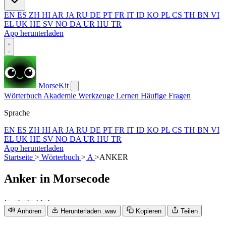
EN
ES
ZH
HI
AR
JA
RU
DE
PT
FR
IT
ID
KO
PL
CS
TH
BN
VI
EL
UK
HE
SV
NO
DA
UR
HU
TR
App herunterladen
MorseKit
Wörterbuch
Akademie
Werkzeuge
Lernen
Häufige Fragen
Sprache
EN
ES
ZH
HI
AR
JA
RU
DE
PT
FR
IT
ID
KO
PL
CS
TH
BN
VI
EL
UK
HE
SV
NO
DA
UR
HU
TR
App herunterladen
Startseite
>
Wörterbuch
>
A
>
ANKER
Anker
in Morsecode
·
−
−
·
−
·
−
·
·
−
·
Anhören
Herunterladen .wav
Kopieren
Teilen