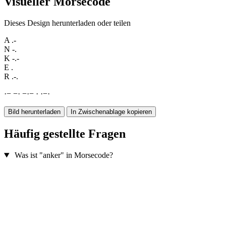
Visueller Morsecode
Dieses Design herunterladen oder teilen
A
.-
N
-.
K
-.-
E
.
R
.-.
·
−
−
·
−
·
−
·
·
−
·
Bild herunterladen
In Zwischenablage kopieren
Häufig gestellte Fragen
Was ist "anker" in Morsecode?