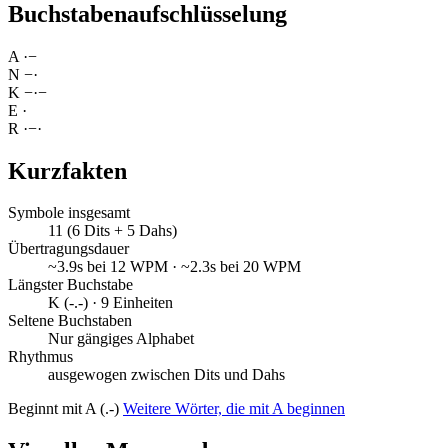
Buchstabenaufschlüsselung
A
·
−
N
−
·
K
−
·
−
E
·
R
·
−
·
Kurzfakten
Symbole insgesamt
11 (6 Dits + 5 Dahs)
Übertragungsdauer
~3.9s bei 12 WPM · ~2.3s bei 20 WPM
Längster Buchstabe
K (-.-) · 9 Einheiten
Seltene Buchstaben
Nur gängiges Alphabet
Rhythmus
ausgewogen zwischen Dits und Dahs
Beginnt mit A (.-)
Weitere Wörter, die mit A beginnen