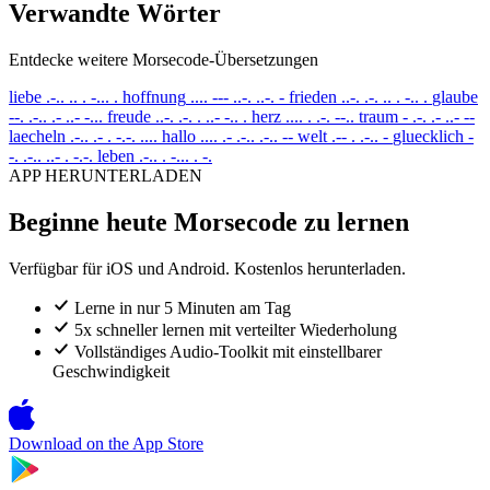
Verwandte Wörter
Entdecke weitere Morsecode-Übersetzungen
liebe
.-.. .. . -... .
hoffnung
.... --- ..-. ..-. -
frieden
..-. .-. .. . -.. .
glaube
--. .-.. .- ..- -...
freude
..-. .-. . ..- -.. .
herz
.... . .-. --..
traum
- .-. .- ..- --
laecheln
.-.. .- . -.-. ....
hallo
.... .- .-.. .-.. --
welt
.-- . .-.. -
gluecklich
-
-. .-.. ..- . -.-.
leben
.-.. . -... . -.
APP HERUNTERLADEN
Beginne heute Morsecode zu lernen
Verfügbar für iOS und Android. Kostenlos herunterladen.
Lerne in nur 5 Minuten am Tag
5x schneller lernen mit verteilter Wiederholung
Vollständiges Audio-Toolkit mit einstellbarer
Geschwindigkeit
Download on the
App Store