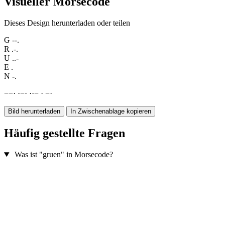
Visueller Morsecode
Dieses Design herunterladen oder teilen
G
--.
R
.-.
U
..-
E
.
N
-.
−
−
·
·
−
·
·
·
−
·
−
·
Bild herunterladen
In Zwischenablage kopieren
Häufig gestellte Fragen
Was ist "gruen" in Morsecode?