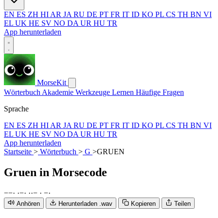
EN
ES
ZH
HI
AR
JA
RU
DE
PT
FR
IT
ID
KO
PL
CS
TH
BN
VI
EL
UK
HE
SV
NO
DA
UR
HU
TR
App herunterladen
MorseKit
Wörterbuch
Akademie
Werkzeuge
Lernen
Häufige Fragen
Sprache
EN
ES
ZH
HI
AR
JA
RU
DE
PT
FR
IT
ID
KO
PL
CS
TH
BN
VI
EL
UK
HE
SV
NO
DA
UR
HU
TR
App herunterladen
Startseite
>
Wörterbuch
>
G
>
GRUEN
Gruen
in Morsecode
−
−
·
·
−
·
·
·
−
·
−
·
Anhören
Herunterladen .wav
Kopieren
Teilen