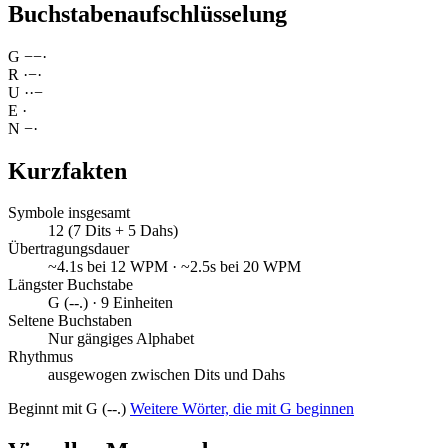
Buchstabenaufschlüsselung
G
−
−
·
R
·
−
·
U
·
·
−
E
·
N
−
·
Kurzfakten
Symbole insgesamt
12 (7 Dits + 5 Dahs)
Übertragungsdauer
~4.1s bei 12 WPM · ~2.5s bei 20 WPM
Längster Buchstabe
G (--.) · 9 Einheiten
Seltene Buchstaben
Nur gängiges Alphabet
Rhythmus
ausgewogen zwischen Dits und Dahs
Beginnt mit G (--.)
Weitere Wörter, die mit G beginnen