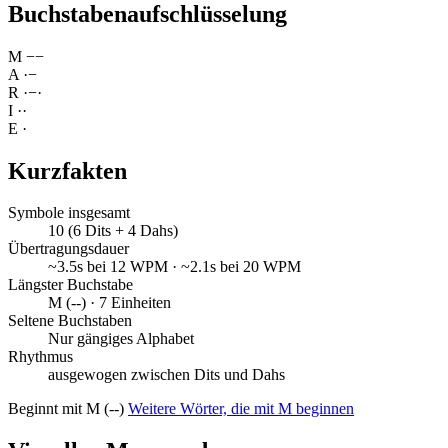
Buchstabenaufschlüsselung
M
−
−
A
·
−
R
·
−
·
I
·
·
E
·
Kurzfakten
Symbole insgesamt
10 (6 Dits + 4 Dahs)
Übertragungsdauer
~3.5s bei 12 WPM · ~2.1s bei 20 WPM
Längster Buchstabe
M (--) · 7 Einheiten
Seltene Buchstaben
Nur gängiges Alphabet
Rhythmus
ausgewogen zwischen Dits und Dahs
Beginnt mit M (--)
Weitere Wörter, die mit M beginnen