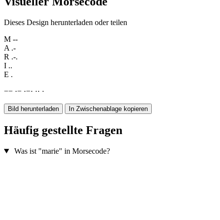
Visueller Morsecode
Dieses Design herunterladen oder teilen
M
--
A
.-
R
.-.
I
..
E
.
−
−
·
−
·
−
·
·
·
·
Bild herunterladen
In Zwischenablage kopieren
Häufig gestellte Fragen
Was ist "marie" in Morsecode?