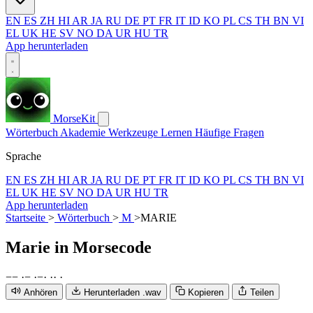
EN
ES
ZH
HI
AR
JA
RU
DE
PT
FR
IT
ID
KO
PL
CS
TH
BN
VI
EL
UK
HE
SV
NO
DA
UR
HU
TR
App herunterladen
MorseKit
Wörterbuch
Akademie
Werkzeuge
Lernen
Häufige Fragen
Sprache
EN
ES
ZH
HI
AR
JA
RU
DE
PT
FR
IT
ID
KO
PL
CS
TH
BN
VI
EL
UK
HE
SV
NO
DA
UR
HU
TR
App herunterladen
Startseite
>
Wörterbuch
>
M
>
MARIE
Marie
in Morsecode
−
−
·
−
·
−
·
·
·
·
Anhören
Herunterladen .wav
Kopieren
Teilen