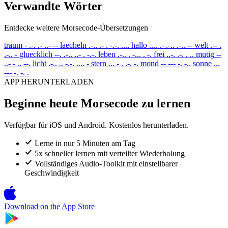
Verwandte Wörter
Entdecke weitere Morsecode-Übersetzungen
traum
- .-. .- ..- --
laecheln
.-.. .- . -.-. ....
hallo
.... .- .-.. .-.. --
welt
.-- .
.-.. -
gluecklich
--. .-.. ..- . -.-.
leben
.-.. . -... . -.
frei
..-. .-. . ..
mutig
--
..- - .. --.
licht
.-.. .. -.-. .... -
stern
... - . .-. -.
mond
-- --- -. -..
sonne
...
--- -. -. .
APP HERUNTERLADEN
Beginne heute Morsecode zu lernen
Verfügbar für iOS und Android. Kostenlos herunterladen.
Lerne in nur 5 Minuten am Tag
5x schneller lernen mit verteilter Wiederholung
Vollständiges Audio-Toolkit mit einstellbarer
Geschwindigkeit
Download on the
App Store