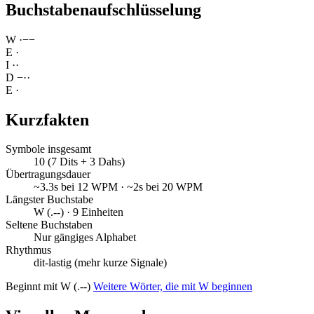
Buchstabenaufschlüsselung
W
·
−
−
E
·
I
·
·
D
−
·
·
E
·
Kurzfakten
Symbole insgesamt
10 (7 Dits + 3 Dahs)
Übertragungsdauer
~3.3s bei 12 WPM · ~2s bei 20 WPM
Längster Buchstabe
W (.--) · 9 Einheiten
Seltene Buchstaben
Nur gängiges Alphabet
Rhythmus
dit-lastig (mehr kurze Signale)
Beginnt mit W (.--)
Weitere Wörter, die mit W beginnen