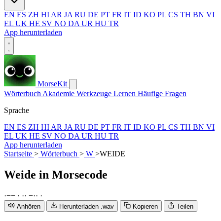
EN
ES
ZH
HI
AR
JA
RU
DE
PT
FR
IT
ID
KO
PL
CS
TH
BN
VI
EL
UK
HE
SV
NO
DA
UR
HU
TR
App herunterladen
MorseKit
Wörterbuch
Akademie
Werkzeuge
Lernen
Häufige Fragen
Sprache
EN
ES
ZH
HI
AR
JA
RU
DE
PT
FR
IT
ID
KO
PL
CS
TH
BN
VI
EL
UK
HE
SV
NO
DA
UR
HU
TR
App herunterladen
Startseite
>
Wörterbuch
>
W
>
WEIDE
Weide
in Morsecode
·
−
−
·
·
·
−
·
·
·
Anhören
Herunterladen .wav
Kopieren
Teilen