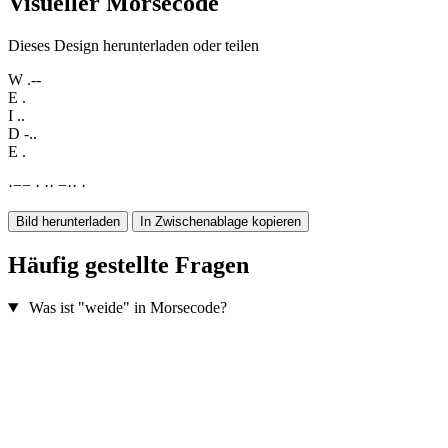
Visueller Morsecode
Dieses Design herunterladen oder teilen
W
.--
E
.
I
..
D
-..
E
.
·
−
−
·
·
·
−
·
·
·
Bild herunterladen
In Zwischenablage kopieren
Häufig gestellte Fragen
Was ist "weide" in Morsecode?