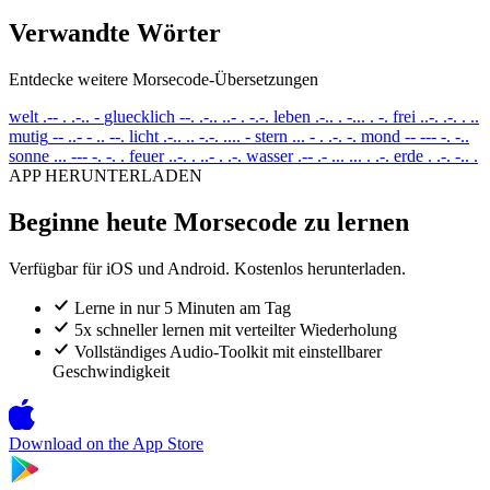
Verwandte Wörter
Entdecke weitere Morsecode-Übersetzungen
welt
.-- . .-.. -
gluecklich
--. .-.. ..- . -.-.
leben
.-.. . -... . -.
frei
..-. .-. . ..
mutig
-- ..- - .. --.
licht
.-.. .. -.-. .... -
stern
... - . .-. -.
mond
-- --- -. -..
sonne
... --- -. -. .
feuer
..-. . ..- . .-.
wasser
.-- .- ... ... . .-.
erde
. .-. -.. .
APP HERUNTERLADEN
Beginne heute Morsecode zu lernen
Verfügbar für iOS und Android. Kostenlos herunterladen.
Lerne in nur 5 Minuten am Tag
5x schneller lernen mit verteilter Wiederholung
Vollständiges Audio-Toolkit mit einstellbarer
Geschwindigkeit
Download on the
App Store