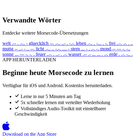
Verwandte Wörter
Entdecke weitere Morsecode-Übersetzungen
welt
.-- . .-.. -
gluecklich
--. .-.. ..- . -.-.
leben
.-.. . -... . -.
frei
..-. .-. . ..
mutig
-- ..- - .. --.
licht
.-.. .. -.-. .... -
stern
... - . .-. -.
mond
-- --- -. -..
sonne
... --- -. -. .
feuer
..-. . ..- . .-.
wasser
.-- .- ... ... . .-.
erde
. .-. -.. .
APP HERUNTERLADEN
Beginne heute Morsecode zu lernen
Verfügbar für iOS und Android. Kostenlos herunterladen.
Lerne in nur 5 Minuten am Tag
5x schneller lernen mit verteilter Wiederholung
Vollständiges Audio-Toolkit mit einstellbarer
Geschwindigkeit
Download on the
App Store