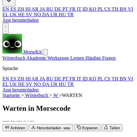
EN
ES
ZH
HI
AR
JA
RU
DE
PT
FR
IT
ID
KO
PL
CS
TH
BN
VI
EL
UK
HE
SV
NO
DA
UR
HU
TR
App herunterladen
MorseKit
Wörterbuch
Akademie
Werkzeuge
Lernen
Häufige Fragen
Sprache
EN
ES
ZH
HI
AR
JA
RU
DE
PT
FR
IT
ID
KO
PL
CS
TH
BN
VI
EL
UK
HE
SV
NO
DA
UR
HU
TR
App herunterladen
Startseite
>
Wörterbuch
>
W
>
WARTEN
Warten
in Morsecode
·
−
−
·
−
·
−
·
−
·
−
·
Anhören
Herunterladen .wav
Kopieren
Teilen