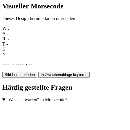
Visueller Morsecode
Dieses Design herunterladen oder teilen
W
.--
A
.-
R
.-.
T
-
E
.
N
-.
·
−
−
·
−
·
−
·
−
·
−
·
Bild herunterladen
In Zwischenablage kopieren
Häufig gestellte Fragen
Was ist "warten" in Morsecode?