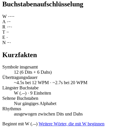
Buchstabenaufschlüsselung
W
·
−
−
A
·
−
R
·
−
·
T
−
E
·
N
−
·
Kurzfakten
Symbole insgesamt
12 (6 Dits + 6 Dahs)
Übertragungsdauer
~4.5s bei 12 WPM · ~2.7s bei 20 WPM
Längster Buchstabe
W (.--) · 9 Einheiten
Seltene Buchstaben
Nur gängiges Alphabet
Rhythmus
ausgewogen zwischen Dits und Dahs
Beginnt mit W (.--)
Weitere Wörter, die mit W beginnen