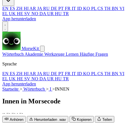
EN
ES
ZH
HI
AR
JA
RU
DE
PT
FR
IT
ID
KO
PL
CS
TH
BN
VI
EL
UK
HE
SV
NO
DA
UR
HU
TR
App herunterladen
MorseKit
Wörterbuch
Akademie
Werkzeuge
Lernen
Häufige Fragen
Sprache
EN
ES
ZH
HI
AR
JA
RU
DE
PT
FR
IT
ID
KO
PL
CS
TH
BN
VI
EL
UK
HE
SV
NO
DA
UR
HU
TR
App herunterladen
Startseite
>
Wörterbuch
>
I
>
INNEN
Innen
in Morsecode
·
·
−
·
−
·
·
−
·
Anhören
Herunterladen .wav
Kopieren
Teilen