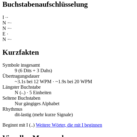
Buchstabenaufschlüsselung
I
·
·
N
−
·
N
−
·
E
·
N
−
·
Kurzfakten
Symbole insgesamt
9 (6 Dits + 3 Dahs)
Übertragungsdauer
~3.1s bei 12 WPM · ~1.9s bei 20 WPM
Längster Buchstabe
N (-.) · 5 Einheiten
Seltene Buchstaben
Nur gängiges Alphabet
Rhythmus
dit-lastig (mehr kurze Signale)
Beginnt mit I (..)
Weitere Wörter, die mit I beginnen