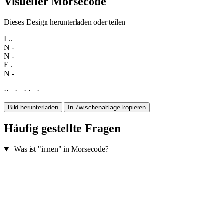
Visueller Morsecode
Dieses Design herunterladen oder teilen
I
..
N
-.
N
-.
E
.
N
-.
·
·
−
·
−
·
·
−
·
Bild herunterladen
In Zwischenablage kopieren
Häufig gestellte Fragen
Was ist "innen" in Morsecode?