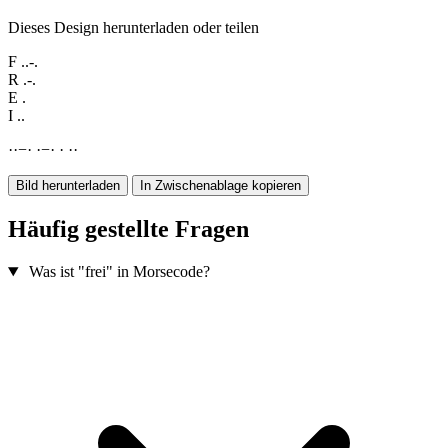
Dieses Design herunterladen oder teilen
F
..-.
R
.-.
E
.
I
..
·
·
−
·
·
−
·
·
·
·
Bild herunterladen
In Zwischenablage kopieren
Häufig gestellte Fragen
Was ist "frei" in Morsecode?