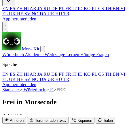
EN
ES
ZH
HI
AR
JA
RU
DE
PT
FR
IT
ID
KO
PL
CS
TH
BN
VI
EL
UK
HE
SV
NO
DA
UR
HU
TR
App herunterladen
MorseKit
Wörterbuch
Akademie
Werkzeuge
Lernen
Häufige Fragen
Sprache
EN
ES
ZH
HI
AR
JA
RU
DE
PT
FR
IT
ID
KO
PL
CS
TH
BN
VI
EL
UK
HE
SV
NO
DA
UR
HU
TR
App herunterladen
Startseite
>
Wörterbuch
>
F
>
FREI
Frei
in Morsecode
·
·
−
·
·
−
·
·
·
·
Anhören
Herunterladen .wav
Kopieren
Teilen