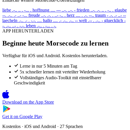
Entdecke weitere Morsecode-Übersetzungen
liebe
.-.. .. . -... .
hoffnung
.... --- ..-. ..-. -
frieden
..-. .-. .. . -.. .
glaube
--. .-.. .- ..- -...
freude
..-. .-. . ..- -.. .
herz
.... . .-. --..
traum
- .-. .- ..- --
laecheln
.-.. .- . -.-. ....
hallo
.... .- .-.. .-.. --
welt
.-- . .-.. -
gluecklich
-
-. .-.. ..- . -.-.
leben
.-.. . -... . -.
APP HERUNTERLADEN
Beginne heute Morsecode zu lernen
Verfügbar für iOS und Android. Kostenlos herunterladen.
Lerne in nur 5 Minuten am Tag
5x schneller lernen mit verteilter Wiederholung
Vollständiges Audio-Toolkit mit einstellbarer
Geschwindigkeit
Download on the
App Store
Get it on
Google Play
Kostenlos · iOS und Android · 27 Sprachen