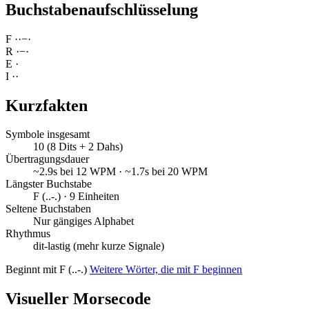
Buchstabenaufschlüsselung
F
·
·
−
·
R
·
−
·
E
·
I
·
·
Kurzfakten
Symbole insgesamt
10 (8 Dits + 2 Dahs)
Übertragungsdauer
~2.9s bei 12 WPM · ~1.7s bei 20 WPM
Längster Buchstabe
F (..-.) · 9 Einheiten
Seltene Buchstaben
Nur gängiges Alphabet
Rhythmus
dit-lastig (mehr kurze Signale)
Beginnt mit F (..-.)
Weitere Wörter, die mit F beginnen
Visueller Morsecode