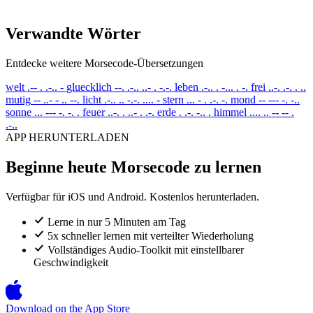
Verwandte Wörter
Entdecke weitere Morsecode-Übersetzungen
welt
.-- . .-.. -
gluecklich
--. .-.. ..- . -.-.
leben
.-.. . -... . -.
frei
..-. .-. . ..
mutig
-- ..- - .. --.
licht
.-.. .. -.-. .... -
stern
... - . .-. -.
mond
-- --- -. -..
sonne
... --- -. -. .
feuer
..-. . ..- . .-.
erde
. .-. -.. .
himmel
.... .. -- -- .
.-..
APP HERUNTERLADEN
Beginne heute Morsecode zu lernen
Verfügbar für iOS und Android. Kostenlos herunterladen.
Lerne in nur 5 Minuten am Tag
5x schneller lernen mit verteilter Wiederholung
Vollständiges Audio-Toolkit mit einstellbarer
Geschwindigkeit
Download on the
App Store