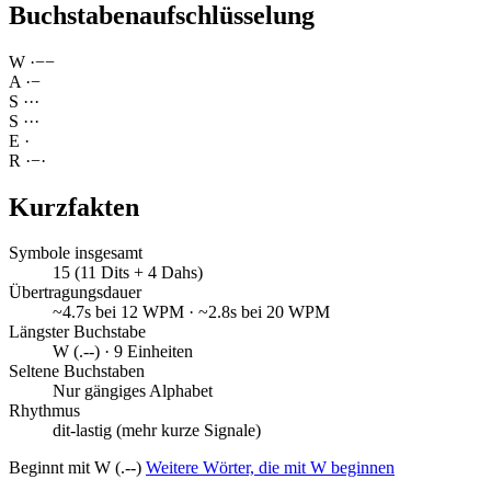
Buchstabenaufschlüsselung
W
·
−
−
A
·
−
S
·
·
·
S
·
·
·
E
·
R
·
−
·
Kurzfakten
Symbole insgesamt
15 (11 Dits + 4 Dahs)
Übertragungsdauer
~4.7s bei 12 WPM · ~2.8s bei 20 WPM
Längster Buchstabe
W (.--) · 9 Einheiten
Seltene Buchstaben
Nur gängiges Alphabet
Rhythmus
dit-lastig (mehr kurze Signale)
Beginnt mit W (.--)
Weitere Wörter, die mit W beginnen