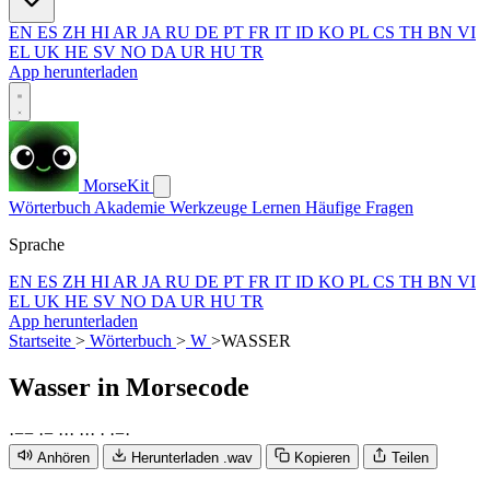
EN
ES
ZH
HI
AR
JA
RU
DE
PT
FR
IT
ID
KO
PL
CS
TH
BN
VI
EL
UK
HE
SV
NO
DA
UR
HU
TR
App herunterladen
MorseKit
Wörterbuch
Akademie
Werkzeuge
Lernen
Häufige Fragen
Sprache
EN
ES
ZH
HI
AR
JA
RU
DE
PT
FR
IT
ID
KO
PL
CS
TH
BN
VI
EL
UK
HE
SV
NO
DA
UR
HU
TR
App herunterladen
Startseite
>
Wörterbuch
>
W
>
WASSER
Wasser
in Morsecode
·
−
−
·
−
·
·
·
·
·
·
·
·
−
·
Anhören
Herunterladen .wav
Kopieren
Teilen