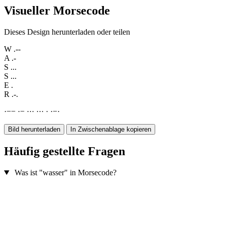
Visueller Morsecode
Dieses Design herunterladen oder teilen
W
.--
A
.-
S
...
S
...
E
.
R
.-.
·
−
−
·
−
·
·
·
·
·
·
·
·
−
·
Bild herunterladen
In Zwischenablage kopieren
Häufig gestellte Fragen
Was ist "wasser" in Morsecode?