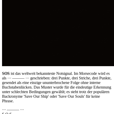
SOS
ist das weltweit bekannteste Notsignal. Im Morsecode wird es
als
··· ——— ···
geschrieben: drei Punkte, drei Striche, drei Punkte,
gesendet als eine einzige ununterbrochene Folge ohne interne
Buchstabenlücken. Das Muster wurde für die eindeutige Erkennung
unter schlechten Bedingungen gewählt; es steht trotz der populären
Backronyme 'Save Our Ship' oder 'Save Our Souls' für keine
Phrase.
··· ——— ···