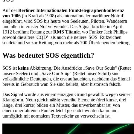
S O S
Auf der
Berliner Internationalen Funktelegraphenkonferenz
von 1906
(in Kraft ab 1908) als internationaler maritimer Notruf
eingeführt, wird SOS bis heute von Seeleuten, Piloten, Wanderern
und allen in ernster Not verwendet. Das Signal brachte im April
1912 berühmt Rettung zur
RMS Titanic
, wo Funker Jack Phillips
sowohl die ältere 'CQD'- als auch die neuere 'SOS'-Rufzeichen
sendete und so zur Rettung von mehr als 700 Überlebenden beitrug.
Was bedeutet SOS eigentlich?
SOS ist
keine
Abkürzung. Die Ausdrücke „Save Our Souls" (Rettet
unsere Seelen) und „Save Our Ship" (Rettet unser Schiff) sind
volkstümliche Deutungen, die erst auftauchten, nachdem das Signal
bereits in Gebrauch war. Sie sind beliebt, aber historisch falsch.
Das Signal wurde aus einem einzigen Grund gewählt: wegen seiner
Klangform. Neun gleichmäßig verteilte Elemente (drei kurze, drei
lange, drei kurze) bilden ein Muster, das unverkennbar ist, von
einem unerfahrenen Funker leicht gesendet werden kann und
unmöglich mit normalem Textverkehr zu verwechseln ist.