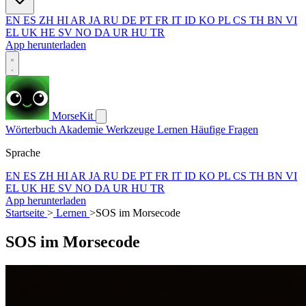
EN
ES
ZH
HI
AR
JA
RU
DE
PT
FR
IT
ID
KO
PL
CS
TH
BN
VI
EL
UK
HE
SV
NO
DA
UR
HU
TR
App herunterladen
MorseKit
Wörterbuch
Akademie
Werkzeuge
Lernen
Häufige Fragen
Sprache
EN
ES
ZH
HI
AR
JA
RU
DE
PT
FR
IT
ID
KO
PL
CS
TH
BN
VI
EL
UK
HE
SV
NO
DA
UR
HU
TR
App herunterladen
Startseite
>
Lernen
>
SOS im Morsecode
SOS im Morsecode