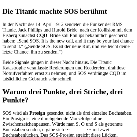
Die Titanic machte SOS berühmt
In der Nacht des 14. April 1912 sendeten die Funker der RMS
Titanic, Jack Phillips und Harold Bride, nach der Kollision mit dem
Eisberg zunächst
CQD
. Bride soll Phillips bekanntlich gescherzt
haben: „Send SOS. It is the new call, and it may be your last chance
to send it." („Sende SOS. Es ist der neue Ruf, und vielleicht deine
letzte Chance, ihn zu senden.")
Beide Signale gingen in dieser Nacht hinaus. Die Titanic-
Katastrophe veranlasste Regierungen und Reedereien, drahtlose
Notrufverfahren ernst zu nehmen, und SOS verdrängte CQD im
tatsächlichen Gebrauch sehr schnell.
Warum drei Punkte, drei Striche, drei
Punkte?
SOS wird als
Prosign
gesendet, nicht als drei einzelne Buchstaben.
Ein Prosign ist eine durchgehende Morsefolge ohne
Zwischenzeichenpausen. Würde man S, O und S als getrennte
Buchstaben senden, ergäbe sich
··· ——— ···
mit zwei
Buchstabenlücken. Das SOS-Prosign streicht diese Lücken.