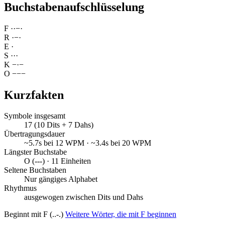
Buchstabenaufschlüsselung
F
·
·
−
·
R
·
−
·
E
·
S
·
·
·
K
−
·
−
O
−
−
−
Kurzfakten
Symbole insgesamt
17 (10 Dits + 7 Dahs)
Übertragungsdauer
~5.7s bei 12 WPM · ~3.4s bei 20 WPM
Längster Buchstabe
O (---) · 11 Einheiten
Seltene Buchstaben
Nur gängiges Alphabet
Rhythmus
ausgewogen zwischen Dits und Dahs
Beginnt mit F (..-.)
Weitere Wörter, die mit F beginnen