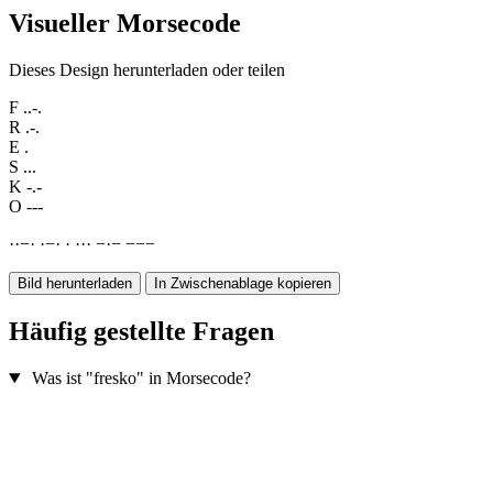
Visueller Morsecode
Dieses Design herunterladen oder teilen
F
..-.
R
.-.
E
.
S
...
K
-.-
O
---
·
·
−
·
·
−
·
·
·
·
·
−
·
−
−
−
−
Bild herunterladen
In Zwischenablage kopieren
Häufig gestellte Fragen
Was ist "fresko" in Morsecode?