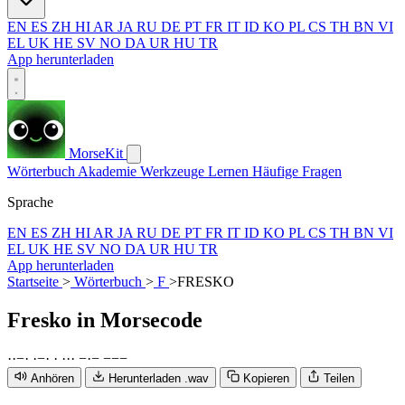
EN
ES
ZH
HI
AR
JA
RU
DE
PT
FR
IT
ID
KO
PL
CS
TH
BN
VI
EL
UK
HE
SV
NO
DA
UR
HU
TR
App herunterladen
MorseKit
Wörterbuch
Akademie
Werkzeuge
Lernen
Häufige Fragen
Sprache
EN
ES
ZH
HI
AR
JA
RU
DE
PT
FR
IT
ID
KO
PL
CS
TH
BN
VI
EL
UK
HE
SV
NO
DA
UR
HU
TR
App herunterladen
Startseite
>
Wörterbuch
>
F
>
FRESKO
Fresko
in Morsecode
·
·
−
·
·
−
·
·
·
·
·
−
·
−
−
−
−
Anhören
Herunterladen .wav
Kopieren
Teilen