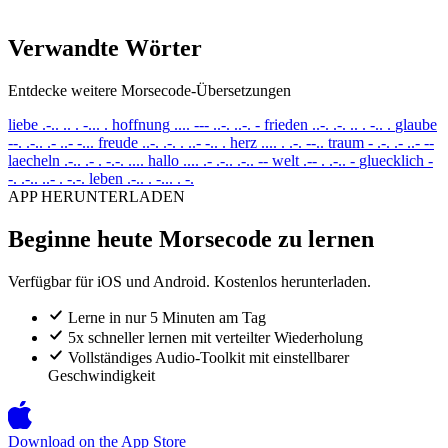
Verwandte Wörter
Entdecke weitere Morsecode-Übersetzungen
liebe
.-.. .. . -... .
hoffnung
.... --- ..-. ..-. -
frieden
..-. .-. .. . -.. .
glaube
--. .-.. .- ..- -...
freude
..-. .-. . ..- -.. .
herz
.... . .-. --..
traum
- .-. .- ..- --
laecheln
.-.. .- . -.-. ....
hallo
.... .- .-.. .-.. --
welt
.-- . .-.. -
gluecklich
-
-. .-.. ..- . -.-.
leben
.-.. . -... . -.
APP HERUNTERLADEN
Beginne heute Morsecode zu lernen
Verfügbar für iOS und Android. Kostenlos herunterladen.
Lerne in nur 5 Minuten am Tag
5x schneller lernen mit verteilter Wiederholung
Vollständiges Audio-Toolkit mit einstellbarer
Geschwindigkeit
Download on the
App Store