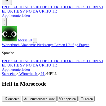
EN
ES
ZH
HI
AR
JA
RU
DE
PT
FR
IT
ID
KO
PL
CS
TH
BN
VI
EL
UK
HE
SV
NO
DA
UR
HU
TR
App herunterladen
MorseKit
Wörterbuch
Akademie
Werkzeuge
Lernen
Häufige Fragen
Sprache
EN
ES
ZH
HI
AR
JA
RU
DE
PT
FR
IT
ID
KO
PL
CS
TH
BN
VI
EL
UK
HE
SV
NO
DA
UR
HU
TR
App herunterladen
Startseite
>
Wörterbuch
>
H
>
HELL
Hell
in Morsecode
·
·
·
·
·
·
−
·
·
·
−
·
·
Anhören
Herunterladen .wav
Kopieren
Teilen