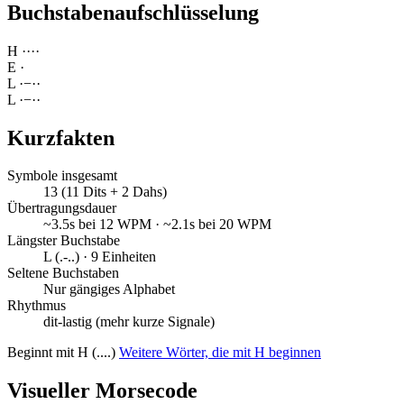
Buchstabenaufschlüsselung
H
·
·
·
·
E
·
L
·
−
·
·
L
·
−
·
·
Kurzfakten
Symbole insgesamt
13 (11 Dits + 2 Dahs)
Übertragungsdauer
~3.5s bei 12 WPM · ~2.1s bei 20 WPM
Längster Buchstabe
L (.-..) · 9 Einheiten
Seltene Buchstaben
Nur gängiges Alphabet
Rhythmus
dit-lastig (mehr kurze Signale)
Beginnt mit H (....)
Weitere Wörter, die mit H beginnen
Visueller Morsecode