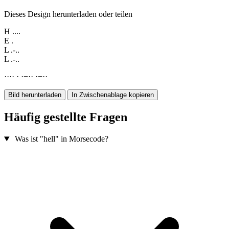
Dieses Design herunterladen oder teilen
H
....
E
.
L
.-..
L
.-..
·
·
·
·
·
·
−
·
·
·
−
·
·
Bild herunterladen
In Zwischenablage kopieren
Häufig gestellte Fragen
Was ist "hell" in Morsecode?