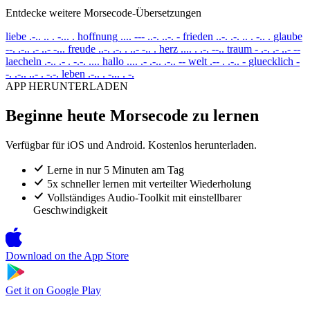
Entdecke weitere Morsecode-Übersetzungen
liebe
.-.. .. . -... .
hoffnung
.... --- ..-. ..-. -
frieden
..-. .-. .. . -.. .
glaube
--. .-.. .- ..- -...
freude
..-. .-. . ..- -.. .
herz
.... . .-. --..
traum
- .-. .- ..- --
laecheln
.-.. .- . -.-. ....
hallo
.... .- .-.. .-.. --
welt
.-- . .-.. -
gluecklich
-
-. .-.. ..- . -.-.
leben
.-.. . -... . -.
APP HERUNTERLADEN
Beginne heute Morsecode zu lernen
Verfügbar für iOS und Android. Kostenlos herunterladen.
Lerne in nur 5 Minuten am Tag
5x schneller lernen mit verteilter Wiederholung
Vollständiges Audio-Toolkit mit einstellbarer
Geschwindigkeit
Download on the
App Store
Get it on
Google Play