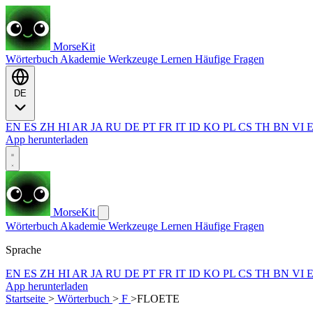
MorseKit
Wörterbuch
Akademie
Werkzeuge
Lernen
Häufige Fragen
DE
EN
ES
ZH
HI
AR
JA
RU
DE
PT
FR
IT
ID
KO
PL
CS
TH
BN
VI
App herunterladen
MorseKit
Wörterbuch
Akademie
Werkzeuge
Lernen
Häufige Fragen
Sprache
EN
ES
ZH
HI
AR
JA
RU
DE
PT
FR
IT
ID
KO
PL
CS
TH
BN
VI
App herunterladen
Startseite
>
Wörterbuch
>
F
>
FLOETE