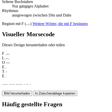
Seltene Buchstaben
Nur gängiges Alphabet
Rhythmus
ausgewogen zwischen Dits und Dahs
Beginnt mit F (..-.)
Weitere Wörter, die mit F beginnen
Visueller Morsecode
Dieses Design herunterladen oder teilen
F
..-.
L
.-..
O
---
E
.
T
-
E
.
·
·
−
·
·
−
·
·
−
−
−
·
−
·
Bild herunterladen
In Zwischenablage kopieren
Häufig gestellte Fragen