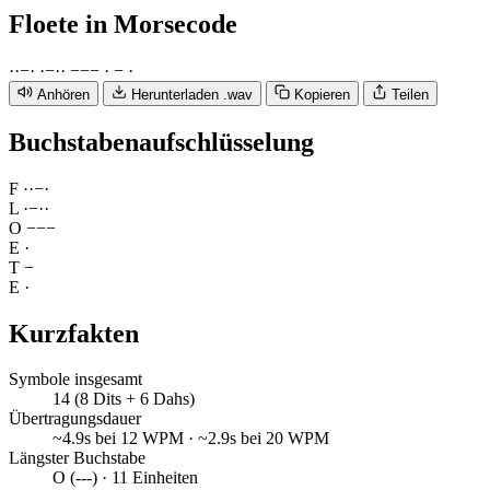
Floete
in Morsecode
·
·
−
·
·
−
·
·
−
−
−
·
−
·
Anhören
Herunterladen .wav
Kopieren
Teilen
Buchstabenaufschlüsselung
F
·
·
−
·
L
·
−
·
·
O
−
−
−
E
·
T
−
E
·
Kurzfakten
Symbole insgesamt
14 (8 Dits + 6 Dahs)
Übertragungsdauer
~4.9s bei 12 WPM · ~2.9s bei 20 WPM
Längster Buchstabe
O (---) · 11 Einheiten