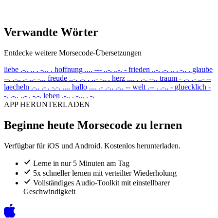
Verwandte Wörter
Entdecke weitere Morsecode-Übersetzungen
liebe
.-.. .. . -... .
hoffnung
.... --- ..-. ..-. -
frieden
..-. .-. .. . -.. .
glaube
--. .-.. .- ..- -...
freude
..-. .-. . ..- -.. .
herz
.... . .-. --..
traum
- .-. .- ..- --
laecheln
.-.. .- . -.-. ....
hallo
.... .- .-.. .-.. --
welt
.-- . .-.. -
gluecklich
-
-. .-.. ..- . -.-.
leben
.-.. . -... . -.
APP HERUNTERLADEN
Beginne heute Morsecode zu lernen
Verfügbar für iOS und Android. Kostenlos herunterladen.
Lerne in nur 5 Minuten am Tag
5x schneller lernen mit verteilter Wiederholung
Vollständiges Audio-Toolkit mit einstellbarer
Geschwindigkeit