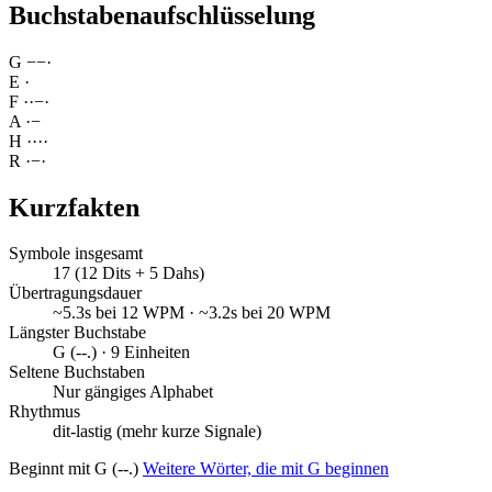
Buchstabenaufschlüsselung
G
−
−
·
E
·
F
·
·
−
·
A
·
−
H
·
·
·
·
R
·
−
·
Kurzfakten
Symbole insgesamt
17 (12 Dits + 5 Dahs)
Übertragungsdauer
~5.3s bei 12 WPM · ~3.2s bei 20 WPM
Längster Buchstabe
G (--.) · 9 Einheiten
Seltene Buchstaben
Nur gängiges Alphabet
Rhythmus
dit-lastig (mehr kurze Signale)
Beginnt mit G (--.)
Weitere Wörter, die mit G beginnen