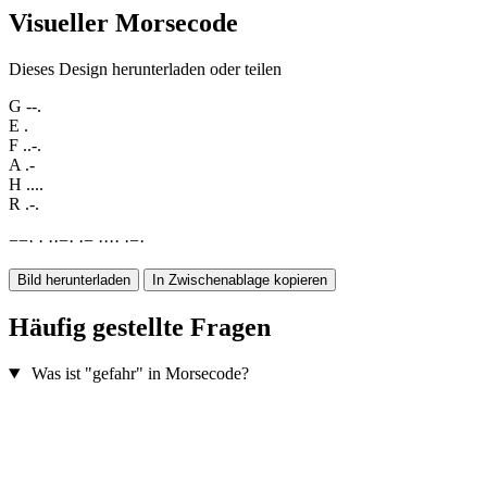
Visueller Morsecode
Dieses Design herunterladen oder teilen
G
--.
E
.
F
..-.
A
.-
H
....
R
.-.
−
−
·
·
·
·
−
·
·
−
·
·
·
·
·
−
·
Bild herunterladen
In Zwischenablage kopieren
Häufig gestellte Fragen
Was ist "gefahr" in Morsecode?