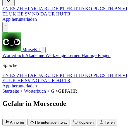
EN
ES
ZH
HI
AR
JA
RU
DE
PT
FR
IT
ID
KO
PL
CS
TH
BN
VI
EL
UK
HE
SV
NO
DA
UR
HU
TR
App herunterladen
MorseKit
Wörterbuch
Akademie
Werkzeuge
Lernen
Häufige Fragen
Sprache
EN
ES
ZH
HI
AR
JA
RU
DE
PT
FR
IT
ID
KO
PL
CS
TH
BN
VI
EL
UK
HE
SV
NO
DA
UR
HU
TR
App herunterladen
Startseite
>
Wörterbuch
>
G
>
GEFAHR
Gefahr
in Morsecode
−
−
·
·
·
·
−
·
·
−
·
·
·
·
·
−
·
Anhören
Herunterladen .wav
Kopieren
Teilen