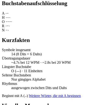
Buchstabenaufschlüsselung
A
·
−
H
·
·
·
·
O
−
−
−
R
·
−
·
N
−
·
Kurzfakten
Symbole insgesamt
14 (8 Dits + 6 Dahs)
Übertragungsdauer
~4.7s bei 12 WPM · ~2.8s bei 20 WPM
Längster Buchstabe
O (---) · 11 Einheiten
Seltene Buchstaben
Nur gängiges Alphabet
Rhythmus
ausgewogen zwischen Dits und Dahs
Beginnt mit A (.-)
Weitere Wörter, die mit A beginnen