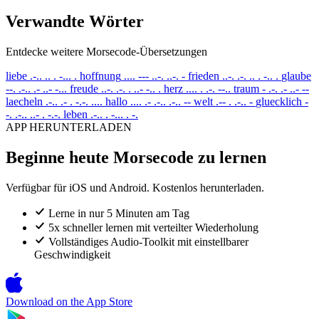
Verwandte Wörter
Entdecke weitere Morsecode-Übersetzungen
liebe
.-.. .. . -... .
hoffnung
.... --- ..-. ..-. -
frieden
..-. .-. .. . -.. .
glaube
--. .-.. .- ..- -...
freude
..-. .-. . ..- -.. .
herz
.... . .-. --..
traum
- .-. .- ..- --
laecheln
.-.. .- . -.-. ....
hallo
.... .- .-.. .-.. --
welt
.-- . .-.. -
gluecklich
-
-. .-.. ..- . -.-.
leben
.-.. . -... . -.
APP HERUNTERLADEN
Beginne heute Morsecode zu lernen
Verfügbar für iOS und Android. Kostenlos herunterladen.
Lerne in nur 5 Minuten am Tag
5x schneller lernen mit verteilter Wiederholung
Vollständiges Audio-Toolkit mit einstellbarer
Geschwindigkeit
Download on the
App Store