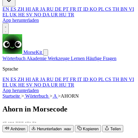
EN
ES
ZH
HI
AR
JA
RU
DE
PT
FR
IT
ID
KO
PL
CS
TH
BN
VI
EL
UK
HE
SV
NO
DA
UR
HU
TR
App herunterladen
MorseKit
Wörterbuch
Akademie
Werkzeuge
Lernen
Häufige Fragen
Sprache
EN
ES
ZH
HI
AR
JA
RU
DE
PT
FR
IT
ID
KO
PL
CS
TH
BN
VI
EL
UK
HE
SV
NO
DA
UR
HU
TR
App herunterladen
Startseite
>
Wörterbuch
>
A
>
AHORN
Ahorn
in Morsecode
·
−
·
·
·
·
−
−
−
·
−
·
−
·
Anhören
Herunterladen .wav
Kopieren
Teilen