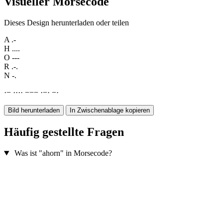
Visueller Morsecode
Dieses Design herunterladen oder teilen
A
.-
H
....
O
---
R
.-.
N
-.
·
−
·
·
·
·
−
−
−
·
−
·
−
·
Bild herunterladen
In Zwischenablage kopieren
Häufig gestellte Fragen
Was ist "ahorn" in Morsecode?