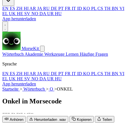
EN
ES
ZH
HI
AR
JA
RU
DE
PT
FR
IT
ID
KO
PL
CS
TH
BN
VI
EL
UK
HE
SV
NO
DA
UR
HU
App herunterladen
MorseKit
Wörterbuch
Akademie
Werkzeuge
Lernen
Häufige Fragen
Sprache
EN
ES
ZH
HI
AR
JA
RU
DE
PT
FR
IT
ID
KO
PL
CS
TH
BN
VI
EL
UK
HE
SV
NO
DA
UR
HU
App herunterladen
Startseite
>
Wörterbuch
>
O
>
ONKEL
Onkel
in Morsecode
−
−
−
−
·
−
·
−
·
·
−
·
·
Anhören
Herunterladen .wav
Kopieren
Teilen