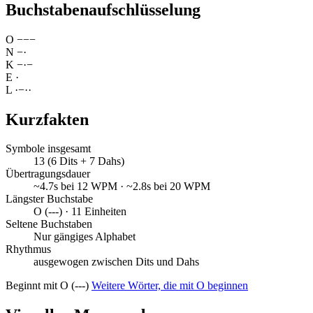
Buchstabenaufschlüsselung
O
−
−
−
N
−
·
K
−
·
−
E
·
L
·
−
·
·
Kurzfakten
Symbole insgesamt
13 (6 Dits + 7 Dahs)
Übertragungsdauer
~4.7s bei 12 WPM · ~2.8s bei 20 WPM
Längster Buchstabe
O (---) · 11 Einheiten
Seltene Buchstaben
Nur gängiges Alphabet
Rhythmus
ausgewogen zwischen Dits und Dahs
Beginnt mit O (---)
Weitere Wörter, die mit O beginnen