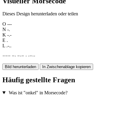
Visueller Morsecode
Dieses Design herunterladen oder teilen
O
---
N
-.
K
-.-
E
.
L
.-..
−
−
−
−
·
−
·
−
·
·
−
·
·
Bild herunterladen
In Zwischenablage kopieren
Häufig gestellte Fragen
Was ist "onkel" in Morsecode?