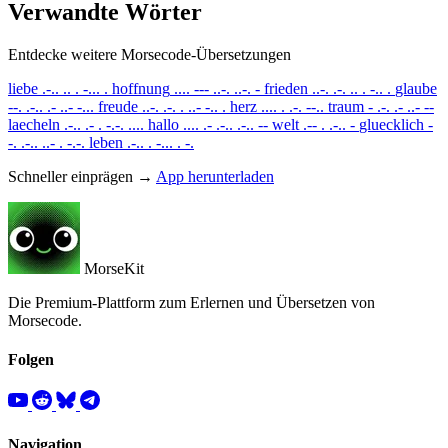
Verwandte Wörter
Entdecke weitere Morsecode-Übersetzungen
liebe
.-.. .. . -... .
hoffnung
.... --- ..-. ..-. -
frieden
..-. .-. .. . -.. .
glaube
--. .-.. .- ..- -...
freude
..-. .-. . ..- -.. .
herz
.... . .-. --..
traum
- .-. .- ..- --
laecheln
.-.. .- . -.-. ....
hallo
.... .- .-.. .-.. --
welt
.-- . .-.. -
gluecklich
-
-. .-.. ..- . -.-.
leben
.-.. . -... . -.
Schneller einprägen →
App herunterladen
MorseKit
Die Premium-Plattform zum Erlernen und Übersetzen von
Morsecode.
Folgen
Navigation