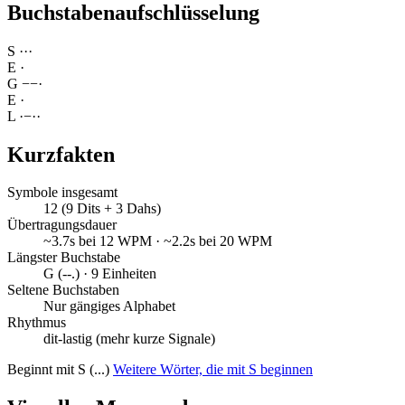
Buchstabenaufschlüsselung
S
·
·
·
E
·
G
−
−
·
E
·
L
·
−
·
·
Kurzfakten
Symbole insgesamt
12 (9 Dits + 3 Dahs)
Übertragungsdauer
~3.7s bei 12 WPM · ~2.2s bei 20 WPM
Längster Buchstabe
G (--.) · 9 Einheiten
Seltene Buchstaben
Nur gängiges Alphabet
Rhythmus
dit-lastig (mehr kurze Signale)
Beginnt mit S (...)
Weitere Wörter, die mit S beginnen