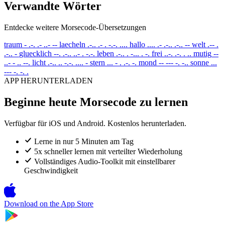
Verwandte Wörter
Entdecke weitere Morsecode-Übersetzungen
traum
- .-. .- ..- --
laecheln
.-.. .- . -.-. ....
hallo
.... .- .-.. .-.. --
welt
.-- .
.-.. -
gluecklich
--. .-.. ..- . -.-.
leben
.-.. . -... . -.
frei
..-. .-. . ..
mutig
--
..- - .. --.
licht
.-.. .. -.-. .... -
stern
... - . .-. -.
mond
-- --- -. -..
sonne
...
--- -. -. .
APP HERUNTERLADEN
Beginne heute Morsecode zu lernen
Verfügbar für iOS und Android. Kostenlos herunterladen.
Lerne in nur 5 Minuten am Tag
5x schneller lernen mit verteilter Wiederholung
Vollständiges Audio-Toolkit mit einstellbarer
Geschwindigkeit
Download on the
App Store