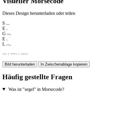
Visueller Morsecode
Dieses Design herunterladen oder teilen
S
...
E
.
G
--.
E
.
L
.-..
·
·
·
·
−
−
·
·
·
−
·
·
Bild herunterladen
In Zwischenablage kopieren
Häufig gestellte Fragen
Was ist "segel" in Morsecode?