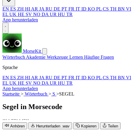
EN
ES
ZH
HI
AR
JA
RU
DE
PT
FR
IT
ID
KO
PL
CS
TH
BN
VI
EL
UK
HE
SV
NO
DA
UR
HU
TR
App herunterladen
MorseKit
Wörterbuch
Akademie
Werkzeuge
Lernen
Häufige Fragen
Sprache
EN
ES
ZH
HI
AR
JA
RU
DE
PT
FR
IT
ID
KO
PL
CS
TH
BN
VI
EL
UK
HE
SV
NO
DA
UR
HU
TR
App herunterladen
Startseite
>
Wörterbuch
>
S
>
SEGEL
Segel
in Morsecode
·
·
·
·
−
−
·
·
·
−
·
·
Anhören
Herunterladen .wav
Kopieren
Teilen