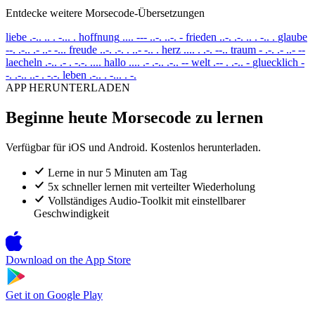
Entdecke weitere Morsecode-Übersetzungen
liebe
.-.. .. . -... .
hoffnung
.... --- ..-. ..-. -
frieden
..-. .-. .. . -.. .
glaube
--. .-.. .- ..- -...
freude
..-. .-. . ..- -.. .
herz
.... . .-. --..
traum
- .-. .- ..- --
laecheln
.-.. .- . -.-. ....
hallo
.... .- .-.. .-.. --
welt
.-- . .-.. -
gluecklich
-
-. .-.. ..- . -.-.
leben
.-.. . -... . -.
APP HERUNTERLADEN
Beginne heute Morsecode zu lernen
Verfügbar für iOS und Android. Kostenlos herunterladen.
Lerne in nur 5 Minuten am Tag
5x schneller lernen mit verteilter Wiederholung
Vollständiges Audio-Toolkit mit einstellbarer
Geschwindigkeit
Download on the
App Store
Get it on
Google Play