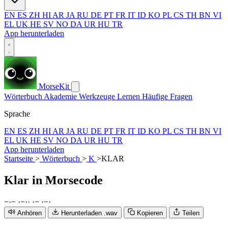
EN
ES
ZH
HI
AR
JA
RU
DE
PT
FR
IT
ID
KO
PL
CS
TH
BN
VI
EL
UK
HE
SV
NO
DA
UR
HU
TR
App herunterladen
MorseKit
Wörterbuch
Akademie
Werkzeuge
Lernen
Häufige Fragen
Sprache
EN
ES
ZH
HI
AR
JA
RU
DE
PT
FR
IT
ID
KO
PL
CS
TH
BN
VI
EL
UK
HE
SV
NO
DA
UR
HU
TR
App herunterladen
Startseite
>
Wörterbuch
>
K
>
KLAR
Klar
in Morsecode
−
·
−
·
−
·
·
·
−
·
−
·
Anhören
Herunterladen .wav
Kopieren
Teilen