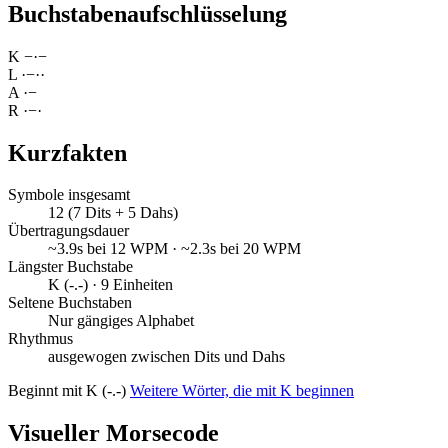
Buchstabenaufschlüsselung
K
−
·
−
L
·
−
·
·
A
·
−
R
·
−
·
Kurzfakten
Symbole insgesamt
12 (7 Dits + 5 Dahs)
Übertragungsdauer
~3.9s bei 12 WPM · ~2.3s bei 20 WPM
Längster Buchstabe
K (-.-) · 9 Einheiten
Seltene Buchstaben
Nur gängiges Alphabet
Rhythmus
ausgewogen zwischen Dits und Dahs
Beginnt mit K (-.-)
Weitere Wörter, die mit K beginnen
Visueller Morsecode