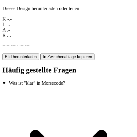
Dieses Design herunterladen oder teilen
K
-.-
L
.-..
A
.-
R
.-.
−
·
−
·
−
·
·
·
−
·
−
·
Bild herunterladen
In Zwischenablage kopieren
Häufig gestellte Fragen
Was ist "klar" in Morsecode?