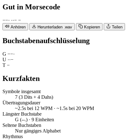
Gut
in Morsecode
−
−
·
·
·
−
−
Anhören
Herunterladen .wav
Kopieren
Teilen
Buchstabenaufschlüsselung
G
−
−
·
U
·
·
−
T
−
Kurzfakten
Symbole insgesamt
7 (3 Dits + 4 Dahs)
Übertragungsdauer
~2.5s bei 12 WPM · ~1.5s bei 20 WPM
Längster Buchstabe
G (--.) · 9 Einheiten
Seltene Buchstaben
Nur gängiges Alphabet
Rhythmus