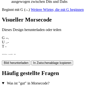
ausgewogen zwischen Dits und Dahs
Beginnt mit G (--.)
Weitere Wörter, die mit G beginnen
Visueller Morsecode
Dieses Design herunterladen oder teilen
G
--.
U
..-
T
-
−
−
·
·
·
−
−
Bild herunterladen
In Zwischenablage kopieren
Häufig gestellte Fragen
Was ist "gut" in Morsecode?