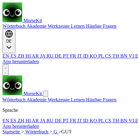
MorseKit
Wörterbuch
Akademie
Werkzeuge
Lernen
Häufige Fragen
DE
EN
ES
ZH
HI
AR
JA
RU
DE
PT
FR
IT
ID
KO
PL
CS
TH
BN
VI
App herunterladen
MorseKit
Wörterbuch
Akademie
Werkzeuge
Lernen
Häufige Fragen
Sprache
EN
ES
ZH
HI
AR
JA
RU
DE
PT
FR
IT
ID
KO
PL
CS
TH
BN
VI
App herunterladen
Startseite
>
Wörterbuch
>
G
>
GUT