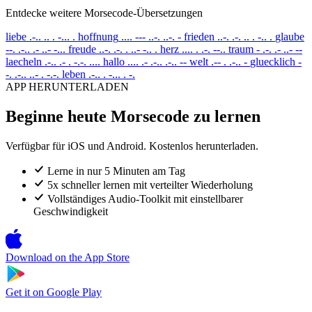
Entdecke weitere Morsecode-Übersetzungen
liebe
.-.. .. . -... .
hoffnung
.... --- ..-. ..-. -
frieden
..-. .-. .. . -.. .
glaube
--. .-.. .- ..- -...
freude
..-. .-. . ..- -.. .
herz
.... . .-. --..
traum
- .-. .- ..- --
laecheln
.-.. .- . -.-. ....
hallo
.... .- .-.. .-.. --
welt
.-- . .-.. -
gluecklich
-
-. .-.. ..- . -.-.
leben
.-.. . -... . -.
APP HERUNTERLADEN
Beginne heute Morsecode zu lernen
Verfügbar für iOS und Android. Kostenlos herunterladen.
Lerne in nur 5 Minuten am Tag
5x schneller lernen mit verteilter Wiederholung
Vollständiges Audio-Toolkit mit einstellbarer
Geschwindigkeit
Download on the
App Store
Get it on
Google Play