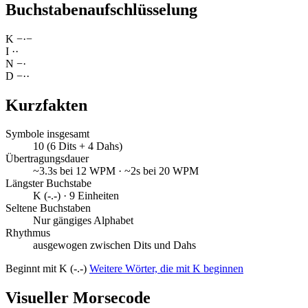
Buchstabenaufschlüsselung
K
−
·
−
I
·
·
N
−
·
D
−
·
·
Kurzfakten
Symbole insgesamt
10 (6 Dits + 4 Dahs)
Übertragungsdauer
~3.3s bei 12 WPM · ~2s bei 20 WPM
Längster Buchstabe
K (-.-) · 9 Einheiten
Seltene Buchstaben
Nur gängiges Alphabet
Rhythmus
ausgewogen zwischen Dits und Dahs
Beginnt mit K (-.-)
Weitere Wörter, die mit K beginnen
Visueller Morsecode