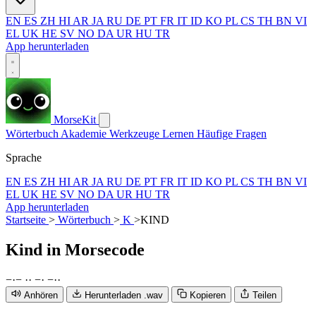
EN
ES
ZH
HI
AR
JA
RU
DE
PT
FR
IT
ID
KO
PL
CS
TH
BN
VI
EL
UK
HE
SV
NO
DA
UR
HU
TR
App herunterladen
MorseKit
Wörterbuch
Akademie
Werkzeuge
Lernen
Häufige Fragen
Sprache
EN
ES
ZH
HI
AR
JA
RU
DE
PT
FR
IT
ID
KO
PL
CS
TH
BN
VI
EL
UK
HE
SV
NO
DA
UR
HU
TR
App herunterladen
Startseite
>
Wörterbuch
>
K
>
KIND
Kind
in Morsecode
−
·
−
·
·
−
·
−
·
·
Anhören
Herunterladen .wav
Kopieren
Teilen