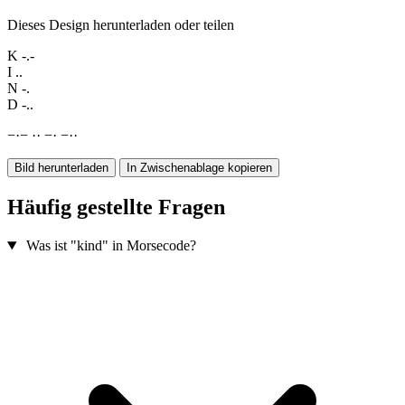
Dieses Design herunterladen oder teilen
K
-.-
I
..
N
-.
D
-..
−
·
−
·
·
−
·
−
·
·
Bild herunterladen
In Zwischenablage kopieren
Häufig gestellte Fragen
Was ist "kind" in Morsecode?