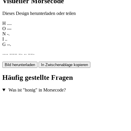
Visueller Morsecode
Dieses Design herunterladen oder teilen
H
....
O
---
N
-.
I
..
G
--.
·
·
·
·
−
−
−
−
·
·
·
−
−
·
Bild herunterladen
In Zwischenablage kopieren
Häufig gestellte Fragen
Was ist "honig" in Morsecode?