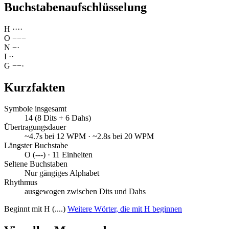
Buchstabenaufschlüsselung
H
·
·
·
·
O
−
−
−
N
−
·
I
·
·
G
−
−
·
Kurzfakten
Symbole insgesamt
14 (8 Dits + 6 Dahs)
Übertragungsdauer
~4.7s bei 12 WPM · ~2.8s bei 20 WPM
Längster Buchstabe
O (---) · 11 Einheiten
Seltene Buchstaben
Nur gängiges Alphabet
Rhythmus
ausgewogen zwischen Dits und Dahs
Beginnt mit H (....)
Weitere Wörter, die mit H beginnen