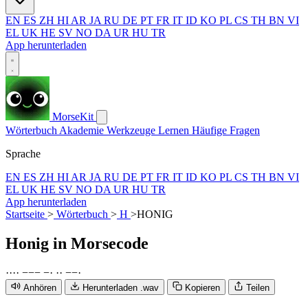
EN
ES
ZH
HI
AR
JA
RU
DE
PT
FR
IT
ID
KO
PL
CS
TH
BN
VI
EL
UK
HE
SV
NO
DA
UR
HU
TR
App herunterladen
MorseKit
Wörterbuch
Akademie
Werkzeuge
Lernen
Häufige Fragen
Sprache
EN
ES
ZH
HI
AR
JA
RU
DE
PT
FR
IT
ID
KO
PL
CS
TH
BN
VI
EL
UK
HE
SV
NO
DA
UR
HU
TR
App herunterladen
Startseite
>
Wörterbuch
>
H
>
HONIG
Honig
in Morsecode
·
·
·
·
−
−
−
−
·
·
·
−
−
·
Anhören
Herunterladen .wav
Kopieren
Teilen