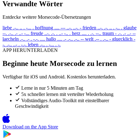
Verwandte Wörter
Entdecke weitere Morsecode-Übersetzungen
liebe
.-.. .. . -... .
hoffnung
.... --- ..-. ..-. -
frieden
..-. .-. .. . -.. .
glaube
--. .-.. .- ..- -...
freude
..-. .-. . ..- -.. .
herz
.... . .-. --..
traum
- .-. .- ..- --
laecheln
.-.. .- . -.-. ....
hallo
.... .- .-.. .-.. --
welt
.-- . .-.. -
gluecklich
-
-. .-.. ..- . -.-.
leben
.-.. . -... . -.
APP HERUNTERLADEN
Beginne heute Morsecode zu lernen
Verfügbar für iOS und Android. Kostenlos herunterladen.
Lerne in nur 5 Minuten am Tag
5x schneller lernen mit verteilter Wiederholung
Vollständiges Audio-Toolkit mit einstellbarer
Geschwindigkeit
Download on the
App Store