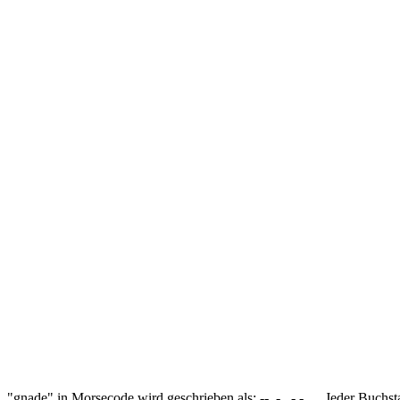
"gnade" in Morsecode wird geschrieben als: --. -. .- -.. .. Jeder Buc