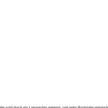
hstabe wird durch ein Leerzeichen getrennt, und jeder Buchstabe entspri