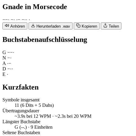
Gnade
in Morsecode
−
−
·
−
·
·
−
−
·
·
·
Anhören
Herunterladen .wav
Kopieren
Teilen
Buchstabenaufschlüsselung
G
−
−
·
N
−
·
A
·
−
D
−
·
·
E
·
Kurzfakten
Symbole insgesamt
11 (6 Dits + 5 Dahs)
Übertragungsdauer
~3.9s bei 12 WPM · ~2.3s bei 20 WPM
Längster Buchstabe
G (--.) · 9 Einheiten
Seltene Buchstaben