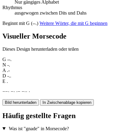
Nur gängiges Alphabet
Rhythmus
ausgewogen zwischen Dits und Dahs
Beginnt mit G (--.)
Weitere Wörter, die mit G beginnen
Visueller Morsecode
Dieses Design herunterladen oder teilen
G
--.
N
-.
A
.-
D
-..
E
.
−
−
·
−
·
·
−
−
·
·
·
Bild herunterladen
In Zwischenablage kopieren
Häufig gestellte Fragen
Was ist "gnade" in Morsecode?