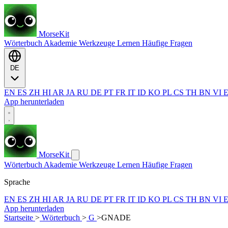
MorseKit
Wörterbuch
Akademie
Werkzeuge
Lernen
Häufige Fragen
DE
EN
ES
ZH
HI
AR
JA
RU
DE
PT
FR
IT
ID
KO
PL
CS
TH
BN
VI
App herunterladen
MorseKit
Wörterbuch
Akademie
Werkzeuge
Lernen
Häufige Fragen
Sprache
EN
ES
ZH
HI
AR
JA
RU
DE
PT
FR
IT
ID
KO
PL
CS
TH
BN
VI
App herunterladen
Startseite
>
Wörterbuch
>
G
>
GNADE