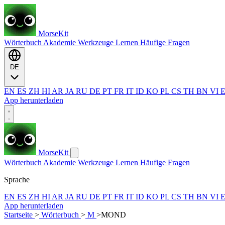
MorseKit
Wörterbuch
Akademie
Werkzeuge
Lernen
Häufige Fragen
DE
EN
ES
ZH
HI
AR
JA
RU
DE
PT
FR
IT
ID
KO
PL
CS
TH
BN
VI
App herunterladen
MorseKit
Wörterbuch
Akademie
Werkzeuge
Lernen
Häufige Fragen
Sprache
EN
ES
ZH
HI
AR
JA
RU
DE
PT
FR
IT
ID
KO
PL
CS
TH
BN
VI
App herunterladen
Startseite
>
Wörterbuch
>
M
>
MOND