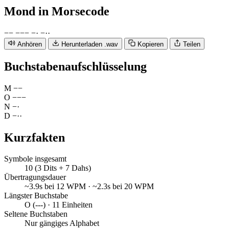
Mond
in Morsecode
−
−
−
−
−
−
·
−
·
·
Anhören
Herunterladen .wav
Kopieren
Teilen
Buchstabenaufschlüsselung
M
−
−
O
−
−
−
N
−
·
D
−
·
·
Kurzfakten
Symbole insgesamt
10 (3 Dits + 7 Dahs)
Übertragungsdauer
~3.9s bei 12 WPM · ~2.3s bei 20 WPM
Längster Buchstabe
O (---) · 11 Einheiten
Seltene Buchstaben
Nur gängiges Alphabet