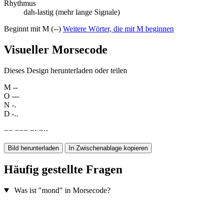
Rhythmus
dah-lastig (mehr lange Signale)
Beginnt mit M (--)
Weitere Wörter, die mit M beginnen
Visueller Morsecode
Dieses Design herunterladen oder teilen
M
--
O
---
N
-.
D
-..
−
−
−
−
−
−
·
−
·
·
Bild herunterladen
In Zwischenablage kopieren
Häufig gestellte Fragen
Was ist "mond" in Morsecode?