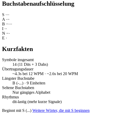
Buchstabenaufschlüsselung
S
·
·
·
A
·
−
B
−
·
·
·
I
·
·
N
−
·
E
·
Kurzfakten
Symbole insgesamt
14 (11 Dits + 3 Dahs)
Übertragungsdauer
~4.3s bei 12 WPM · ~2.6s bei 20 WPM
Längster Buchstabe
B (-...) · 9 Einheiten
Seltene Buchstaben
Nur gängiges Alphabet
Rhythmus
dit-lastig (mehr kurze Signale)
Beginnt mit S (...)
Weitere Wörter, die mit S beginnen