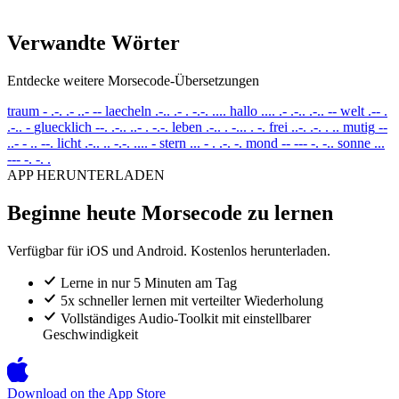
Verwandte Wörter
Entdecke weitere Morsecode-Übersetzungen
traum
- .-. .- ..- --
laecheln
.-.. .- . -.-. ....
hallo
.... .- .-.. .-.. --
welt
.-- .
.-.. -
gluecklich
--. .-.. ..- . -.-.
leben
.-.. . -... . -.
frei
..-. .-. . ..
mutig
--
..- - .. --.
licht
.-.. .. -.-. .... -
stern
... - . .-. -.
mond
-- --- -. -..
sonne
...
--- -. -. .
APP HERUNTERLADEN
Beginne heute Morsecode zu lernen
Verfügbar für iOS und Android. Kostenlos herunterladen.
Lerne in nur 5 Minuten am Tag
5x schneller lernen mit verteilter Wiederholung
Vollständiges Audio-Toolkit mit einstellbarer
Geschwindigkeit
Download on the
App Store