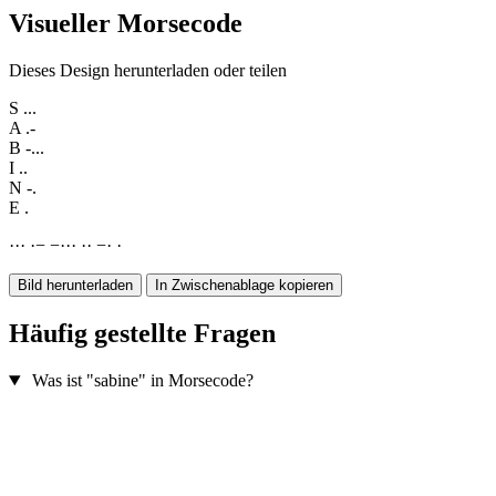
Visueller Morsecode
Dieses Design herunterladen oder teilen
S
...
A
.-
B
-...
I
..
N
-.
E
.
·
·
·
·
−
−
·
·
·
·
·
−
·
·
Bild herunterladen
In Zwischenablage kopieren
Häufig gestellte Fragen
Was ist "sabine" in Morsecode?