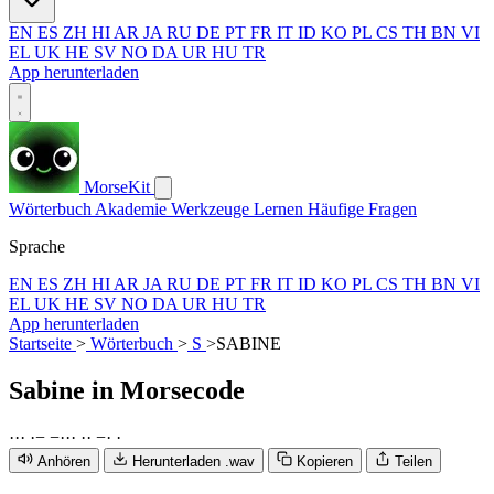
EN
ES
ZH
HI
AR
JA
RU
DE
PT
FR
IT
ID
KO
PL
CS
TH
BN
VI
EL
UK
HE
SV
NO
DA
UR
HU
TR
App herunterladen
MorseKit
Wörterbuch
Akademie
Werkzeuge
Lernen
Häufige Fragen
Sprache
EN
ES
ZH
HI
AR
JA
RU
DE
PT
FR
IT
ID
KO
PL
CS
TH
BN
VI
EL
UK
HE
SV
NO
DA
UR
HU
TR
App herunterladen
Startseite
>
Wörterbuch
>
S
>
SABINE
Sabine
in Morsecode
·
·
·
·
−
−
·
·
·
·
·
−
·
·
Anhören
Herunterladen .wav
Kopieren
Teilen