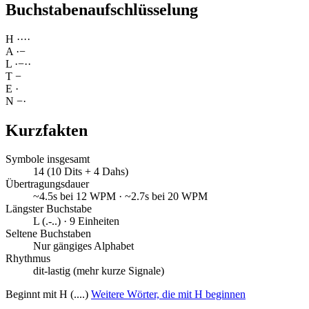
Buchstabenaufschlüsselung
H
·
·
·
·
A
·
−
L
·
−
·
·
T
−
E
·
N
−
·
Kurzfakten
Symbole insgesamt
14 (10 Dits + 4 Dahs)
Übertragungsdauer
~4.5s bei 12 WPM · ~2.7s bei 20 WPM
Längster Buchstabe
L (.-..) · 9 Einheiten
Seltene Buchstaben
Nur gängiges Alphabet
Rhythmus
dit-lastig (mehr kurze Signale)
Beginnt mit H (....)
Weitere Wörter, die mit H beginnen