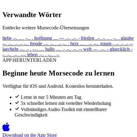
Verwandte Wörter
Entdecke weitere Morsecode-Übersetzungen
liebe
.-.. .. . -... .
hoffnung
.... --- ..-. ..-. -
frieden
..-. .-. .. . -.. .
glaube
--. .-.. .- ..- -...
freude
..-. .-. . ..- -.. .
herz
.... . .-. --..
traum
- .-. .- ..- --
laecheln
.-.. .- . -.-. ....
hallo
.... .- .-.. .-.. --
welt
.-- . .-.. -
gluecklich
-
-. .-.. ..- . -.-.
leben
.-.. . -... . -.
APP HERUNTERLADEN
Beginne heute Morsecode zu lernen
Verfügbar für iOS und Android. Kostenlos herunterladen.
Lerne in nur 5 Minuten am Tag
5x schneller lernen mit verteilter Wiederholung
Vollständiges Audio-Toolkit mit einstellbarer
Geschwindigkeit
Download on the
App Store