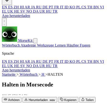
EN
ES
ZH
HI
AR
JA
RU
DE
PT
FR
IT
ID
KO
PL
CS
TH
BN
VI
EL
UK
HE
SV
NO
DA
UR
HU
TR
App herunterladen
MorseKit
Wörterbuch
Akademie
Werkzeuge
Lernen
Häufige Fragen
Sprache
EN
ES
ZH
HI
AR
JA
RU
DE
PT
FR
IT
ID
KO
PL
CS
TH
BN
VI
EL
UK
HE
SV
NO
DA
UR
HU
TR
App herunterladen
Startseite
>
Wörterbuch
>
H
>
HALTEN
Halten
in Morsecode
·
·
·
·
·
−
·
−
·
·
−
·
−
·
Anhören
Herunterladen .wav
Kopieren
Teilen