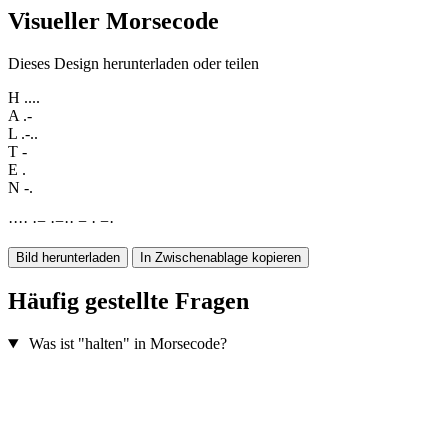
Visueller Morsecode
Dieses Design herunterladen oder teilen
H
....
A
.-
L
.-..
T
-
E
.
N
-.
·
·
·
·
·
−
·
−
·
·
−
·
−
·
Bild herunterladen
In Zwischenablage kopieren
Häufig gestellte Fragen
Was ist "halten" in Morsecode?