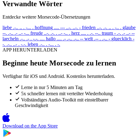
Verwandte Wörter
Entdecke weitere Morsecode-Übersetzungen
liebe
.-.. .. . -... .
hoffnung
.... --- ..-. ..-. -
frieden
..-. .-. .. . -.. .
glaube
--. .-.. .- ..- -...
freude
..-. .-. . ..- -.. .
herz
.... . .-. --..
traum
- .-. .- ..- --
laecheln
.-.. .- . -.-. ....
hallo
.... .- .-.. .-.. --
welt
.-- . .-.. -
gluecklich
-
-. .-.. ..- . -.-.
leben
.-.. . -... . -.
APP HERUNTERLADEN
Beginne heute Morsecode zu lernen
Verfügbar für iOS und Android. Kostenlos herunterladen.
Lerne in nur 5 Minuten am Tag
5x schneller lernen mit verteilter Wiederholung
Vollständiges Audio-Toolkit mit einstellbarer
Geschwindigkeit
Download on the
App Store