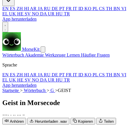
EN
ES
ZH
HI
AR
JA
RU
DE
PT
FR
IT
ID
KO
PL
CS
TH
BN
VI
EL
UK
HE
SV
NO
DA
UR
HU
TR
App herunterladen
MorseKit
Wörterbuch
Akademie
Werkzeuge
Lernen
Häufige Fragen
Sprache
EN
ES
ZH
HI
AR
JA
RU
DE
PT
FR
IT
ID
KO
PL
CS
TH
BN
VI
EL
UK
HE
SV
NO
DA
UR
HU
TR
App herunterladen
Startseite
>
Wörterbuch
>
G
>
GEIST
Geist
in Morsecode
−
−
·
·
·
·
·
·
·
−
Anhören
Herunterladen .wav
Kopieren
Teilen