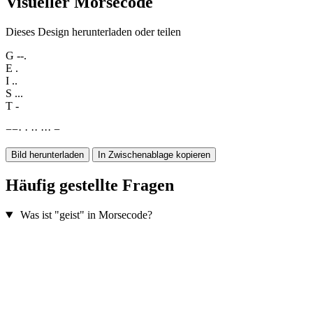
Visueller Morsecode
Dieses Design herunterladen oder teilen
G
--.
E
.
I
..
S
...
T
-
−
−
·
·
·
·
·
·
·
−
Bild herunterladen
In Zwischenablage kopieren
Häufig gestellte Fragen
Was ist "geist" in Morsecode?