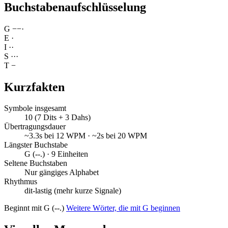
Buchstabenaufschlüsselung
G
−
−
·
E
·
I
·
·
S
·
·
·
T
−
Kurzfakten
Symbole insgesamt
10 (7 Dits + 3 Dahs)
Übertragungsdauer
~3.3s bei 12 WPM · ~2s bei 20 WPM
Längster Buchstabe
G (--.) · 9 Einheiten
Seltene Buchstaben
Nur gängiges Alphabet
Rhythmus
dit-lastig (mehr kurze Signale)
Beginnt mit G (--.)
Weitere Wörter, die mit G beginnen