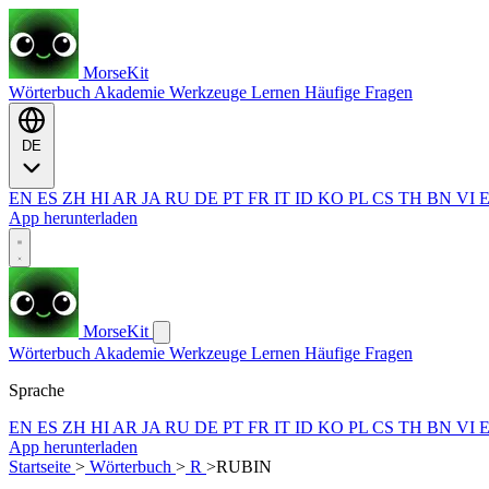
MorseKit
Wörterbuch
Akademie
Werkzeuge
Lernen
Häufige Fragen
DE
EN
ES
ZH
HI
AR
JA
RU
DE
PT
FR
IT
ID
KO
PL
CS
TH
BN
VI
App herunterladen
MorseKit
Wörterbuch
Akademie
Werkzeuge
Lernen
Häufige Fragen
Sprache
EN
ES
ZH
HI
AR
JA
RU
DE
PT
FR
IT
ID
KO
PL
CS
TH
BN
VI
App herunterladen
Startseite
>
Wörterbuch
>
R
>
RUBIN