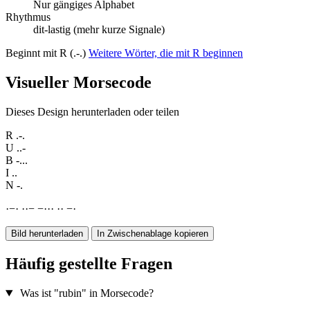
Nur gängiges Alphabet
Rhythmus
dit-lastig (mehr kurze Signale)
Beginnt mit R (.-.)
Weitere Wörter, die mit R beginnen
Visueller Morsecode
Dieses Design herunterladen oder teilen
R
.-.
U
..-
B
-...
I
..
N
-.
·
−
·
·
·
−
−
·
·
·
·
·
−
·
Bild herunterladen
In Zwischenablage kopieren
Häufig gestellte Fragen
Was ist "rubin" in Morsecode?