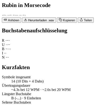
Rubin
in Morsecode
·
−
·
·
·
−
−
·
·
·
·
·
−
·
Anhören
Herunterladen .wav
Kopieren
Teilen
Buchstabenaufschlüsselung
R
·
−
·
U
·
·
−
B
−
·
·
·
I
·
·
N
−
·
Kurzfakten
Symbole insgesamt
14 (10 Dits + 4 Dahs)
Übertragungsdauer
~4.3s bei 12 WPM · ~2.6s bei 20 WPM
Längster Buchstabe
B (-...) · 9 Einheiten
Seltene Buchstaben