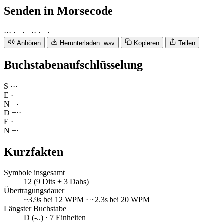
Senden
in Morsecode
·
·
·
·
−
·
−
·
·
·
−
·
Anhören
Herunterladen .wav
Kopieren
Teilen
Buchstabenaufschlüsselung
S
·
·
·
E
·
N
−
·
D
−
·
·
E
·
N
−
·
Kurzfakten
Symbole insgesamt
12 (9 Dits + 3 Dahs)
Übertragungsdauer
~3.9s bei 12 WPM · ~2.3s bei 20 WPM
Längster Buchstabe
D (-..) · 7 Einheiten