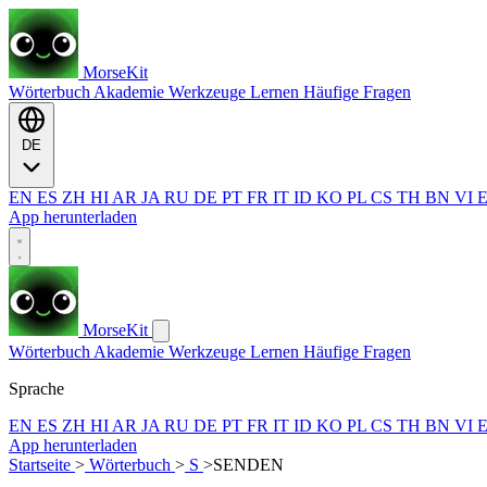
MorseKit
Wörterbuch
Akademie
Werkzeuge
Lernen
Häufige Fragen
DE
EN
ES
ZH
HI
AR
JA
RU
DE
PT
FR
IT
ID
KO
PL
CS
TH
BN
VI
App herunterladen
MorseKit
Wörterbuch
Akademie
Werkzeuge
Lernen
Häufige Fragen
Sprache
EN
ES
ZH
HI
AR
JA
RU
DE
PT
FR
IT
ID
KO
PL
CS
TH
BN
VI
App herunterladen
Startseite
>
Wörterbuch
>
S
>
SENDEN