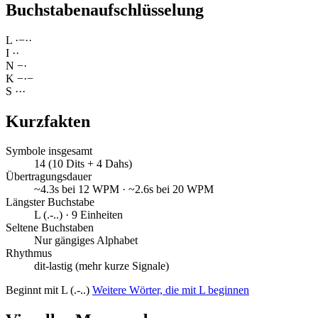
Buchstabenaufschlüsselung
L
·
−
·
·
I
·
·
N
−
·
K
−
·
−
S
·
·
·
Kurzfakten
Symbole insgesamt
14 (10 Dits + 4 Dahs)
Übertragungsdauer
~4.3s bei 12 WPM · ~2.6s bei 20 WPM
Längster Buchstabe
L (.-..) · 9 Einheiten
Seltene Buchstaben
Nur gängiges Alphabet
Rhythmus
dit-lastig (mehr kurze Signale)
Beginnt mit L (.-..)
Weitere Wörter, die mit L beginnen