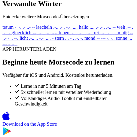
Verwandte Wörter
Entdecke weitere Morsecode-Übersetzungen
traum
- .-. .- ..- --
laecheln
.-.. .- . -.-. ....
hallo
.... .- .-.. .-.. --
welt
.-- .
.-.. -
gluecklich
--. .-.. ..- . -.-.
leben
.-.. . -... . -.
frei
..-. .-. . ..
mutig
--
..- - .. --.
licht
.-.. .. -.-. .... -
stern
... - . .-. -.
mond
-- --- -. -..
sonne
...
--- -. -. .
APP HERUNTERLADEN
Beginne heute Morsecode zu lernen
Verfügbar für iOS und Android. Kostenlos herunterladen.
Lerne in nur 5 Minuten am Tag
5x schneller lernen mit verteilter Wiederholung
Vollständiges Audio-Toolkit mit einstellbarer
Geschwindigkeit
Download on the
App Store