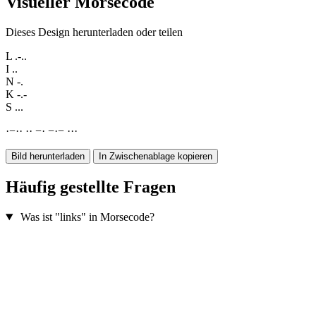
Visueller Morsecode
Dieses Design herunterladen oder teilen
L
.-..
I
..
N
-.
K
-.-
S
...
·
−
·
·
·
·
−
·
−
·
−
·
·
·
Bild herunterladen
In Zwischenablage kopieren
Häufig gestellte Fragen
Was ist "links" in Morsecode?