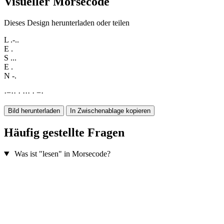
Visueller Morsecode
Dieses Design herunterladen oder teilen
L
.-..
E
.
S
...
E
.
N
-.
·
−
·
·
·
·
·
·
·
−
·
Bild herunterladen
In Zwischenablage kopieren
Häufig gestellte Fragen
Was ist "lesen" in Morsecode?