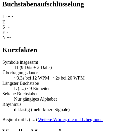
Buchstabenaufschlüsselung
L
·
−
·
·
E
·
S
·
·
·
E
·
N
−
·
Kurzfakten
Symbole insgesamt
11 (9 Dits + 2 Dahs)
Übertragungsdauer
~3.3s bei 12 WPM · ~2s bei 20 WPM
Längster Buchstabe
L (.-..) · 9 Einheiten
Seltene Buchstaben
Nur gängiges Alphabet
Rhythmus
dit-lastig (mehr kurze Signale)
Beginnt mit L (.-..)
Weitere Wörter, die mit L beginnen