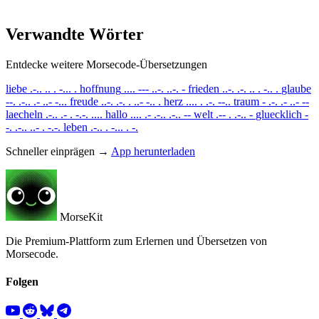
Verwandte Wörter
Entdecke weitere Morsecode-Übersetzungen
liebe
.-.. .. . -... .
hoffnung
.... --- ..-. ..-. -
frieden
..-. .-. .. . -.. .
glaube
--. .-.. .- ..- -...
freude
..-. .-. . ..- -.. .
herz
.... . .-. --..
traum
- .-. .- ..- --
laecheln
.-.. .- . -.-. ....
hallo
.... .- .-.. .-.. --
welt
.-- . .-.. -
gluecklich
-
-. .-.. ..- . -.-.
leben
.-.. . -... . -.
Schneller einprägen →
App herunterladen
MorseKit
Die Premium-Plattform zum Erlernen und Übersetzen von
Morsecode.
Folgen