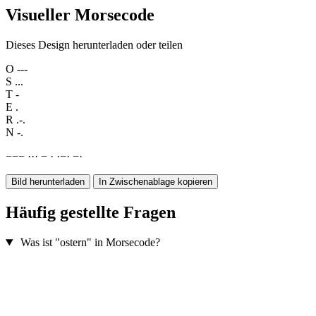
Visueller Morsecode
Dieses Design herunterladen oder teilen
O
---
S
...
T
-
E
.
R
.-.
N
-.
−
−
−
·
·
·
−
·
·
−
·
−
·
Bild herunterladen
In Zwischenablage kopieren
Häufig gestellte Fragen
Was ist "ostern" in Morsecode?