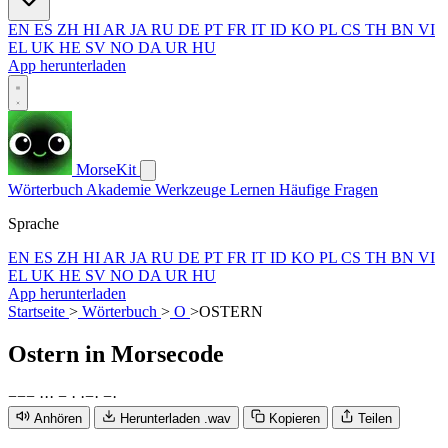
EN
ES
ZH
HI
AR
JA
RU
DE
PT
FR
IT
ID
KO
PL
CS
TH
BN
VI
EL
UK
HE
SV
NO
DA
UR
HU
App herunterladen
MorseKit
Wörterbuch
Akademie
Werkzeuge
Lernen
Häufige Fragen
Sprache
EN
ES
ZH
HI
AR
JA
RU
DE
PT
FR
IT
ID
KO
PL
CS
TH
BN
VI
EL
UK
HE
SV
NO
DA
UR
HU
App herunterladen
Startseite
>
Wörterbuch
>
O
>
OSTERN
Ostern
in Morsecode
−
−
−
·
·
·
−
·
·
−
·
−
·
Anhören
Herunterladen .wav
Kopieren
Teilen