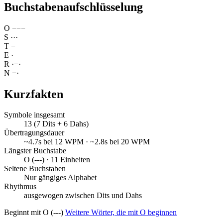
Buchstabenaufschlüsselung
O
−
−
−
S
·
·
·
T
−
E
·
R
·
−
·
N
−
·
Kurzfakten
Symbole insgesamt
13 (7 Dits + 6 Dahs)
Übertragungsdauer
~4.7s bei 12 WPM · ~2.8s bei 20 WPM
Längster Buchstabe
O (---) · 11 Einheiten
Seltene Buchstaben
Nur gängiges Alphabet
Rhythmus
ausgewogen zwischen Dits und Dahs
Beginnt mit O (---)
Weitere Wörter, die mit O beginnen