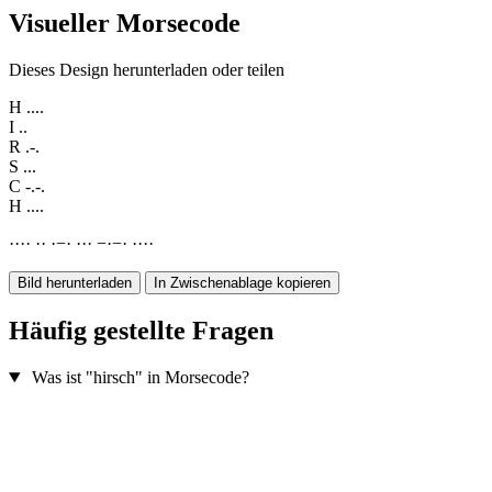
Visueller Morsecode
Dieses Design herunterladen oder teilen
H
....
I
..
R
.-.
S
...
C
-.-.
H
....
·
·
·
·
·
·
·
−
·
·
·
·
−
·
−
·
·
·
·
·
Bild herunterladen
In Zwischenablage kopieren
Häufig gestellte Fragen
Was ist "hirsch" in Morsecode?