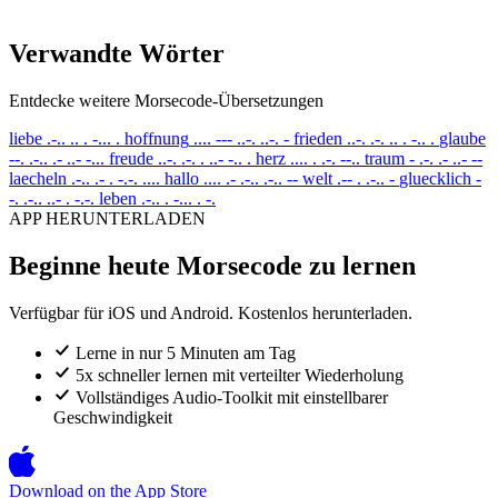
Verwandte Wörter
Entdecke weitere Morsecode-Übersetzungen
liebe
.-.. .. . -... .
hoffnung
.... --- ..-. ..-. -
frieden
..-. .-. .. . -.. .
glaube
--. .-.. .- ..- -...
freude
..-. .-. . ..- -.. .
herz
.... . .-. --..
traum
- .-. .- ..- --
laecheln
.-.. .- . -.-. ....
hallo
.... .- .-.. .-.. --
welt
.-- . .-.. -
gluecklich
-
-. .-.. ..- . -.-.
leben
.-.. . -... . -.
APP HERUNTERLADEN
Beginne heute Morsecode zu lernen
Verfügbar für iOS und Android. Kostenlos herunterladen.
Lerne in nur 5 Minuten am Tag
5x schneller lernen mit verteilter Wiederholung
Vollständiges Audio-Toolkit mit einstellbarer
Geschwindigkeit
Download on the
App Store