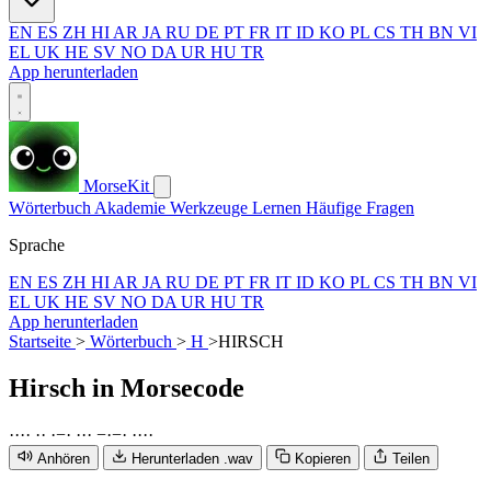
EN
ES
ZH
HI
AR
JA
RU
DE
PT
FR
IT
ID
KO
PL
CS
TH
BN
VI
EL
UK
HE
SV
NO
DA
UR
HU
TR
App herunterladen
MorseKit
Wörterbuch
Akademie
Werkzeuge
Lernen
Häufige Fragen
Sprache
EN
ES
ZH
HI
AR
JA
RU
DE
PT
FR
IT
ID
KO
PL
CS
TH
BN
VI
EL
UK
HE
SV
NO
DA
UR
HU
TR
App herunterladen
Startseite
>
Wörterbuch
>
H
>
HIRSCH
Hirsch
in Morsecode
·
·
·
·
·
·
·
−
·
·
·
·
−
·
−
·
·
·
·
·
Anhören
Herunterladen .wav
Kopieren
Teilen