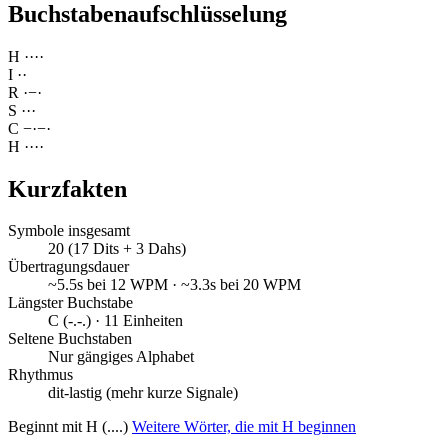
Buchstabenaufschlüsselung
H
·
·
·
·
I
·
·
R
·
−
·
S
·
·
·
C
−
·
−
·
H
·
·
·
·
Kurzfakten
Symbole insgesamt
20 (17 Dits + 3 Dahs)
Übertragungsdauer
~5.5s bei 12 WPM · ~3.3s bei 20 WPM
Längster Buchstabe
C (-.-.) · 11 Einheiten
Seltene Buchstaben
Nur gängiges Alphabet
Rhythmus
dit-lastig (mehr kurze Signale)
Beginnt mit H (....)
Weitere Wörter, die mit H beginnen