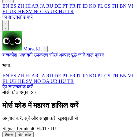
EN
ES
ZH
HI
AR
JA
RU
DE
PT
FR
IT
ID
KO
PL
CS
TH
BN
VI
EL
UK
HE
SV
NO
DA
UR
HU
TR
ऐप डाउनलोड करें
MorseKit
शब्दकोश
अकादमी
उपकरण
सीखें
अक्सर पूछे जाने वाले प्रश्न
भाषा
EN
ES
ZH
HI
AR
JA
RU
DE
PT
FR
IT
ID
KO
PL
CS
TH
BN
VI
EL
UK
HE
SV
NO
DA
UR
HU
TR
ऐप डाउनलोड करें
मोर्स कोड अनुवादक
मोर्स कोड में महारत हासिल करें
अनुवाद करें, सुनें और साझा करें. खूबसूरती से।
Signal Terminal
CH-01 · ITU
टेक्स्ट
मोर्स कोड