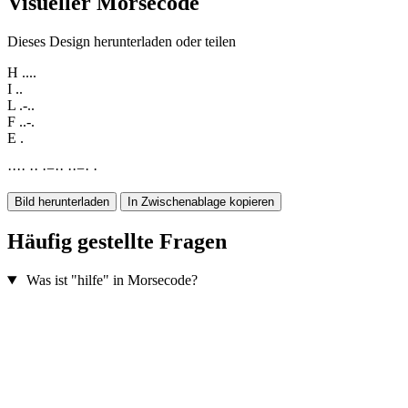
Visueller Morsecode
Dieses Design herunterladen oder teilen
H
....
I
..
L
.-..
F
..-.
E
.
·
·
·
·
·
·
·
−
·
·
·
·
−
·
·
Bild herunterladen
In Zwischenablage kopieren
Häufig gestellte Fragen
Was ist "hilfe" in Morsecode?