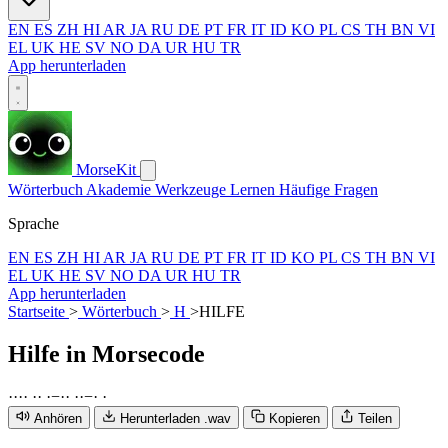
EN
ES
ZH
HI
AR
JA
RU
DE
PT
FR
IT
ID
KO
PL
CS
TH
BN
VI
EL
UK
HE
SV
NO
DA
UR
HU
TR
App herunterladen
MorseKit
Wörterbuch
Akademie
Werkzeuge
Lernen
Häufige Fragen
Sprache
EN
ES
ZH
HI
AR
JA
RU
DE
PT
FR
IT
ID
KO
PL
CS
TH
BN
VI
EL
UK
HE
SV
NO
DA
UR
HU
TR
App herunterladen
Startseite
>
Wörterbuch
>
H
>
HILFE
Hilfe
in Morsecode
·
·
·
·
·
·
·
−
·
·
·
·
−
·
·
Anhören
Herunterladen .wav
Kopieren
Teilen