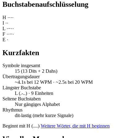
Buchstabenaufschlüsselung
H
·
·
·
·
I
·
·
L
·
−
·
·
F
·
·
−
·
E
·
Kurzfakten
Symbole insgesamt
15 (13 Dits + 2 Dahs)
Übertragungsdauer
~4.1s bei 12 WPM · ~2.5s bei 20 WPM
Längster Buchstabe
L (.-..) · 9 Einheiten
Seltene Buchstaben
Nur gängiges Alphabet
Rhythmus
dit-lastig (mehr kurze Signale)
Beginnt mit H (....)
Weitere Wörter, die mit H beginnen