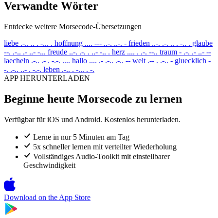
Verwandte Wörter
Entdecke weitere Morsecode-Übersetzungen
liebe
.-.. .. . -... .
hoffnung
.... --- ..-. ..-. -
frieden
..-. .-. .. . -.. .
glaube
--. .-.. .- ..- -...
freude
..-. .-. . ..- -.. .
herz
.... . .-. --..
traum
- .-. .- ..- --
laecheln
.-.. .- . -.-. ....
hallo
.... .- .-.. .-.. --
welt
.-- . .-.. -
gluecklich
-
-. .-.. ..- . -.-.
leben
.-.. . -... . -.
APP HERUNTERLADEN
Beginne heute Morsecode zu lernen
Verfügbar für iOS und Android. Kostenlos herunterladen.
Lerne in nur 5 Minuten am Tag
5x schneller lernen mit verteilter Wiederholung
Vollständiges Audio-Toolkit mit einstellbarer
Geschwindigkeit
Download on the
App Store