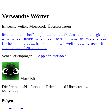
Verwandte Wörter
Entdecke weitere Morsecode-Übersetzungen
liebe
.-.. .. . -... .
hoffnung
.... --- ..-. ..-. -
frieden
..-. .-. .. . -.. .
glaube
--. .-.. .- ..- -...
freude
..-. .-. . ..- -.. .
herz
.... . .-. --..
traum
- .-. .- ..- --
laecheln
.-.. .- . -.-. ....
hallo
.... .- .-.. .-.. --
welt
.-- . .-.. -
gluecklich
-
-. .-.. ..- . -.-.
leben
.-.. . -... . -.
Schneller einprägen →
App herunterladen
MorseKit
Die Premium-Plattform zum Erlernen und Übersetzen von
Morsecode.
Folgen