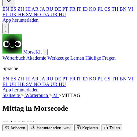
EN
ES
ZH
HI
AR
JA
RU
DE
PT
FR
IT
ID
KO
PL
CS
TH
BN
VI
EL
UK
HE
SV
NO
DA
UR
HU
App herunterladen
MorseKit
Wörterbuch
Akademie
Werkzeuge
Lernen
Häufige Fragen
Sprache
EN
ES
ZH
HI
AR
JA
RU
DE
PT
FR
IT
ID
KO
PL
CS
TH
BN
VI
EL
UK
HE
SV
NO
DA
UR
HU
App herunterladen
Startseite
>
Wörterbuch
>
M
>
MITTAG
Mittag
in Morsecode
−
−
·
·
−
−
·
−
−
−
·
Anhören
Herunterladen .wav
Kopieren
Teilen