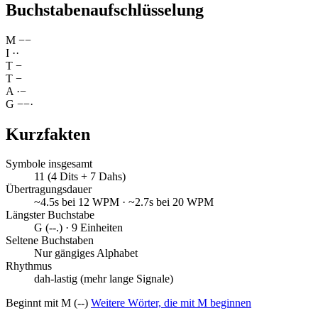
Buchstabenaufschlüsselung
M
−
−
I
·
·
T
−
T
−
A
·
−
G
−
−
·
Kurzfakten
Symbole insgesamt
11 (4 Dits + 7 Dahs)
Übertragungsdauer
~4.5s bei 12 WPM · ~2.7s bei 20 WPM
Längster Buchstabe
G (--.) · 9 Einheiten
Seltene Buchstaben
Nur gängiges Alphabet
Rhythmus
dah-lastig (mehr lange Signale)
Beginnt mit M (--)
Weitere Wörter, die mit M beginnen