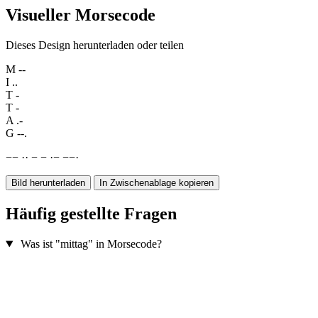
Visueller Morsecode
Dieses Design herunterladen oder teilen
M
--
I
..
T
-
T
-
A
.-
G
--.
−
−
·
·
−
−
·
−
−
−
·
Bild herunterladen
In Zwischenablage kopieren
Häufig gestellte Fragen
Was ist "mittag" in Morsecode?