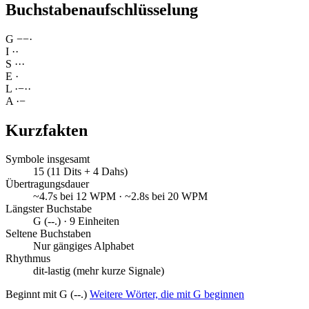
Buchstabenaufschlüsselung
G
−
−
·
I
·
·
S
·
·
·
E
·
L
·
−
·
·
A
·
−
Kurzfakten
Symbole insgesamt
15 (11 Dits + 4 Dahs)
Übertragungsdauer
~4.7s bei 12 WPM · ~2.8s bei 20 WPM
Längster Buchstabe
G (--.) · 9 Einheiten
Seltene Buchstaben
Nur gängiges Alphabet
Rhythmus
dit-lastig (mehr kurze Signale)
Beginnt mit G (--.)
Weitere Wörter, die mit G beginnen