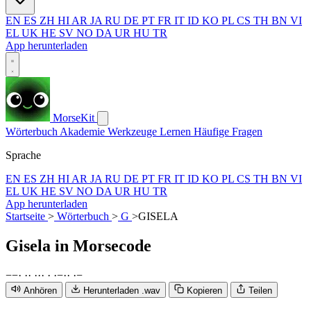
EN
ES
ZH
HI
AR
JA
RU
DE
PT
FR
IT
ID
KO
PL
CS
TH
BN
VI
EL
UK
HE
SV
NO
DA
UR
HU
TR
App herunterladen
MorseKit
Wörterbuch
Akademie
Werkzeuge
Lernen
Häufige Fragen
Sprache
EN
ES
ZH
HI
AR
JA
RU
DE
PT
FR
IT
ID
KO
PL
CS
TH
BN
VI
EL
UK
HE
SV
NO
DA
UR
HU
TR
App herunterladen
Startseite
>
Wörterbuch
>
G
>
GISELA
Gisela
in Morsecode
−
−
·
·
·
·
·
·
·
·
−
·
·
·
−
Anhören
Herunterladen .wav
Kopieren
Teilen