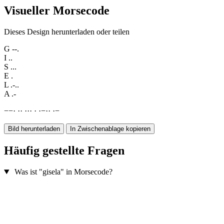
Visueller Morsecode
Dieses Design herunterladen oder teilen
G
--.
I
..
S
...
E
.
L
.-..
A
.-
−
−
·
·
·
·
·
·
·
·
−
·
·
·
−
Bild herunterladen
In Zwischenablage kopieren
Häufig gestellte Fragen
Was ist "gisela" in Morsecode?