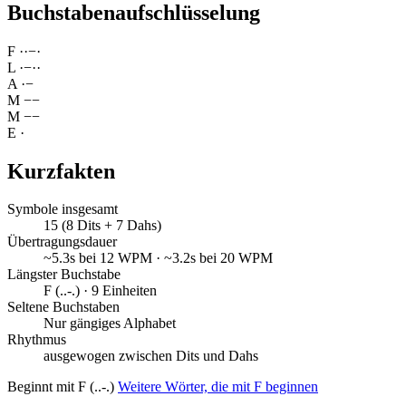
Buchstabenaufschlüsselung
F
·
·
−
·
L
·
−
·
·
A
·
−
M
−
−
M
−
−
E
·
Kurzfakten
Symbole insgesamt
15 (8 Dits + 7 Dahs)
Übertragungsdauer
~5.3s bei 12 WPM · ~3.2s bei 20 WPM
Längster Buchstabe
F (..-.) · 9 Einheiten
Seltene Buchstaben
Nur gängiges Alphabet
Rhythmus
ausgewogen zwischen Dits und Dahs
Beginnt mit F (..-.)
Weitere Wörter, die mit F beginnen