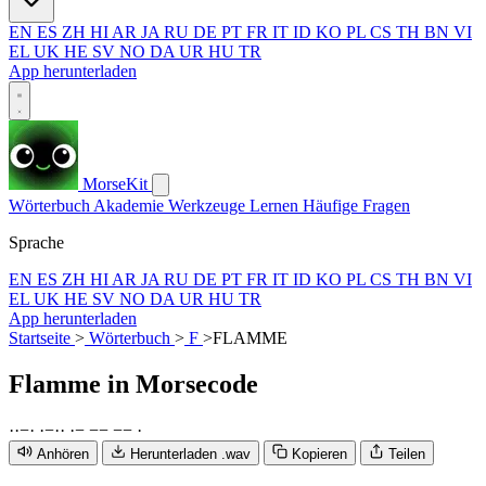
EN
ES
ZH
HI
AR
JA
RU
DE
PT
FR
IT
ID
KO
PL
CS
TH
BN
VI
EL
UK
HE
SV
NO
DA
UR
HU
TR
App herunterladen
MorseKit
Wörterbuch
Akademie
Werkzeuge
Lernen
Häufige Fragen
Sprache
EN
ES
ZH
HI
AR
JA
RU
DE
PT
FR
IT
ID
KO
PL
CS
TH
BN
VI
EL
UK
HE
SV
NO
DA
UR
HU
TR
App herunterladen
Startseite
>
Wörterbuch
>
F
>
FLAMME
Flamme
in Morsecode
·
·
−
·
·
−
·
·
·
−
−
−
−
−
·
Anhören
Herunterladen .wav
Kopieren
Teilen