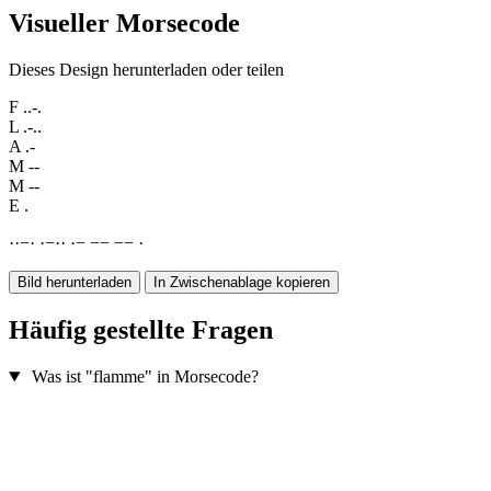
Visueller Morsecode
Dieses Design herunterladen oder teilen
F
..-.
L
.-..
A
.-
M
--
M
--
E
.
·
·
−
·
·
−
·
·
·
−
−
−
−
−
·
Bild herunterladen
In Zwischenablage kopieren
Häufig gestellte Fragen
Was ist "flamme" in Morsecode?