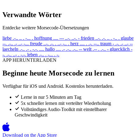
Verwandte Wörter
Entdecke weitere Morsecode-Übersetzungen
liebe
.-.. .. . -... .
hoffnung
.... --- ..-. ..-. -
frieden
..-. .-. .. . -.. .
glaube
--. .-.. .- ..- -...
freude
..-. .-. . ..- -.. .
herz
.... . .-. --..
traum
- .-. .- ..- --
laecheln
.-.. .- . -.-. ....
hallo
.... .- .-.. .-.. --
welt
.-- . .-.. -
gluecklich
-
-. .-.. ..- . -.-.
leben
.-.. . -... . -.
APP HERUNTERLADEN
Beginne heute Morsecode zu lernen
Verfügbar für iOS und Android. Kostenlos herunterladen.
Lerne in nur 5 Minuten am Tag
5x schneller lernen mit verteilter Wiederholung
Vollständiges Audio-Toolkit mit einstellbarer
Geschwindigkeit
Download on the
App Store