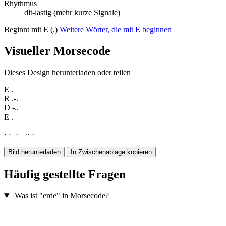
Rhythmus
dit-lastig (mehr kurze Signale)
Beginnt mit E (.)
Weitere Wörter, die mit E beginnen
Visueller Morsecode
Dieses Design herunterladen oder teilen
E
.
R
.-.
D
-..
E
.
·
·
−
·
−
·
·
·
Bild herunterladen
In Zwischenablage kopieren
Häufig gestellte Fragen
Was ist "erde" in Morsecode?