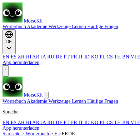
MorseKit
Wörterbuch
Akademie
Werkzeuge
Lernen
Häufige Fragen
DE
EN
ES
ZH
HI
AR
JA
RU
DE
PT
FR
IT
ID
KO
PL
CS
TH
BN
VI
App herunterladen
MorseKit
Wörterbuch
Akademie
Werkzeuge
Lernen
Häufige Fragen
Sprache
EN
ES
ZH
HI
AR
JA
RU
DE
PT
FR
IT
ID
KO
PL
CS
TH
BN
VI
App herunterladen
Startseite
>
Wörterbuch
>
E
>
ERDE