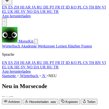
EN
ES
ZH
HI
AR
JA
RU
DE
PT
FR
IT
ID
KO
PL
CS
TH
BN
VI
EL
UK
HE
SV
NO
DA
UR
HU
TR
App herunterladen
MorseKit
Wörterbuch
Akademie
Werkzeuge
Lernen
Häufige Fragen
Sprache
EN
ES
ZH
HI
AR
JA
RU
DE
PT
FR
IT
ID
KO
PL
CS
TH
BN
VI
EL
UK
HE
SV
NO
DA
UR
HU
TR
App herunterladen
Startseite
>
Wörterbuch
>
N
>
NEU
Neu
in Morsecode
−
·
·
·
·
−
Anhören
Herunterladen .wav
Kopieren
Teilen