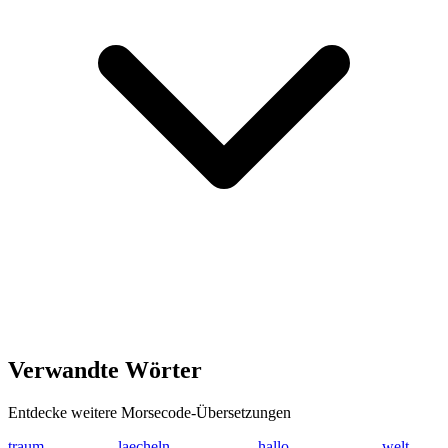
Verwandte Wörter
Entdecke weitere Morsecode-Übersetzungen
traum
- .-. .- ..- --
laecheln
.-.. .- . -.-. ....
hallo
.... .- .-.. .-.. --
welt
.-- .