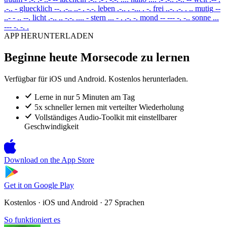
.-.. -
gluecklich
--. .-.. ..- . -.-.
leben
.-.. . -... . -.
frei
..-. .-. . ..
mutig
--
..- - .. --.
licht
.-.. .. -.-. .... -
stern
... - . .-. -.
mond
-- --- -. -..
sonne
...
--- -. -. .
APP HERUNTERLADEN
Beginne heute Morsecode zu lernen
Verfügbar für iOS und Android. Kostenlos herunterladen.
Lerne in nur 5 Minuten am Tag
5x schneller lernen mit verteilter Wiederholung
Vollständiges Audio-Toolkit mit einstellbarer
Geschwindigkeit
Download on the
App Store
Get it on
Google Play
Kostenlos · iOS und Android · 27 Sprachen
So funktioniert es