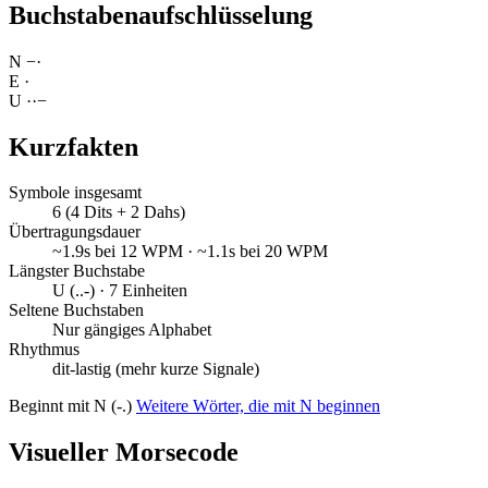
Buchstabenaufschlüsselung
N
−
·
E
·
U
·
·
−
Kurzfakten
Symbole insgesamt
6 (4 Dits + 2 Dahs)
Übertragungsdauer
~1.9s bei 12 WPM · ~1.1s bei 20 WPM
Längster Buchstabe
U (..-) · 7 Einheiten
Seltene Buchstaben
Nur gängiges Alphabet
Rhythmus
dit-lastig (mehr kurze Signale)
Beginnt mit N (-.)
Weitere Wörter, die mit N beginnen
Visueller Morsecode