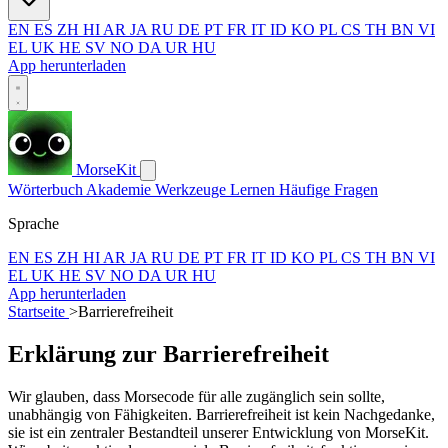
EN
ES
ZH
HI
AR
JA
RU
DE
PT
FR
IT
ID
KO
PL
CS
TH
BN
VI
EL
UK
HE
SV
NO
DA
UR
HU
App herunterladen
MorseKit
Wörterbuch
Akademie
Werkzeuge
Lernen
Häufige Fragen
Sprache
EN
ES
ZH
HI
AR
JA
RU
DE
PT
FR
IT
ID
KO
PL
CS
TH
BN
VI
EL
UK
HE
SV
NO
DA
UR
HU
App herunterladen
Startseite
>
Barrierefreiheit
Erklärung zur Barrierefreiheit
Wir glauben, dass Morsecode für alle zugänglich sein sollte,
unabhängig von Fähigkeiten. Barrierefreiheit ist kein Nachgedanke,
sie ist ein zentraler Bestandteil unserer Entwicklung von MorseKit.