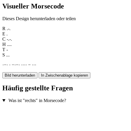
Visueller Morsecode
Dieses Design herunterladen oder teilen
R
.-.
E
.
C
-.-.
H
....
T
-
S
...
·
−
·
·
−
·
−
·
·
·
·
·
−
·
·
·
Bild herunterladen
In Zwischenablage kopieren
Häufig gestellte Fragen
Was ist "rechts" in Morsecode?