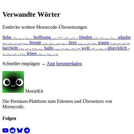
Verwandte Wörter
Entdecke weitere Morsecode-Übersetzungen
liebe
.-.. .. . -... .
hoffnung
.... --- ..-. ..-. -
frieden
..-. .-. .. . -.. .
glaube
--. .-.. .- ..- -...
freude
..-. .-. . ..- -.. .
herz
.... . .-. --..
traum
- .-. .- ..- --
laecheln
.-.. .- . -.-. ....
hallo
.... .- .-.. .-.. --
welt
.-- . .-.. -
gluecklich
-
-. .-.. ..- . -.-.
leben
.-.. . -... . -.
Schneller einprägen →
App herunterladen
MorseKit
Die Premium-Plattform zum Erlernen und Übersetzen von
Morsecode.
Folgen