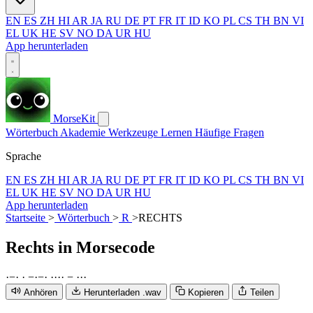
EN
ES
ZH
HI
AR
JA
RU
DE
PT
FR
IT
ID
KO
PL
CS
TH
BN
VI
EL
UK
HE
SV
NO
DA
UR
HU
App herunterladen
MorseKit
Wörterbuch
Akademie
Werkzeuge
Lernen
Häufige Fragen
Sprache
EN
ES
ZH
HI
AR
JA
RU
DE
PT
FR
IT
ID
KO
PL
CS
TH
BN
VI
EL
UK
HE
SV
NO
DA
UR
HU
App herunterladen
Startseite
>
Wörterbuch
>
R
>
RECHTS
Rechts
in Morsecode
·
−
·
·
−
·
−
·
·
·
·
·
−
·
·
·
Anhören
Herunterladen .wav
Kopieren
Teilen