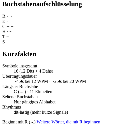
Buchstabenaufschlüsselung
R
·
−
·
E
·
C
−
·
−
·
H
·
·
·
·
T
−
S
·
·
·
Kurzfakten
Symbole insgesamt
16 (12 Dits + 4 Dahs)
Übertragungsdauer
~4.9s bei 12 WPM · ~2.9s bei 20 WPM
Längster Buchstabe
C (-.-.) · 11 Einheiten
Seltene Buchstaben
Nur gängiges Alphabet
Rhythmus
dit-lastig (mehr kurze Signale)
Beginnt mit R (.-.)
Weitere Wörter, die mit R beginnen