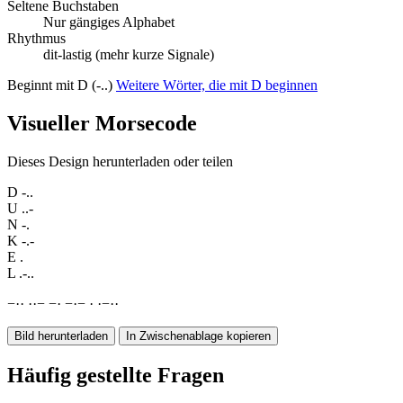
Seltene Buchstaben
Nur gängiges Alphabet
Rhythmus
dit-lastig (mehr kurze Signale)
Beginnt mit D (-..)
Weitere Wörter, die mit D beginnen
Visueller Morsecode
Dieses Design herunterladen oder teilen
D
-..
U
..-
N
-.
K
-.-
E
.
L
.-..
−
·
·
·
·
−
−
·
−
·
−
·
·
−
·
·
Bild herunterladen
In Zwischenablage kopieren
Häufig gestellte Fragen