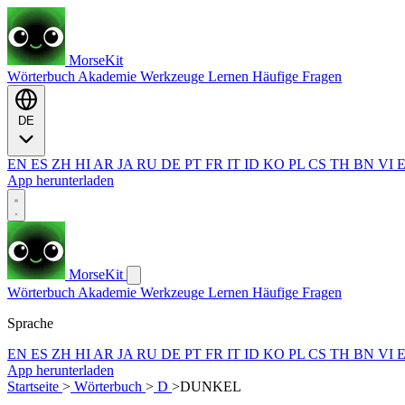
MorseKit
Wörterbuch
Akademie
Werkzeuge
Lernen
Häufige Fragen
DE
EN
ES
ZH
HI
AR
JA
RU
DE
PT
FR
IT
ID
KO
PL
CS
TH
BN
VI
App herunterladen
MorseKit
Wörterbuch
Akademie
Werkzeuge
Lernen
Häufige Fragen
Sprache
EN
ES
ZH
HI
AR
JA
RU
DE
PT
FR
IT
ID
KO
PL
CS
TH
BN
VI
App herunterladen
Startseite
>
Wörterbuch
>
D
>
DUNKEL