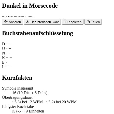
Dunkel
in Morsecode
−
·
·
·
·
−
−
·
−
·
−
·
·
−
·
·
Anhören
Herunterladen .wav
Kopieren
Teilen
Buchstabenaufschlüsselung
D
−
·
·
U
·
·
−
N
−
·
K
−
·
−
E
·
L
·
−
·
·
Kurzfakten
Symbole insgesamt
16 (10 Dits + 6 Dahs)
Übertragungsdauer
~5.3s bei 12 WPM · ~3.2s bei 20 WPM
Längster Buchstabe
K (-.-) · 9 Einheiten