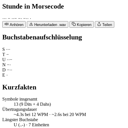
Stunde
in Morsecode
·
·
·
−
·
·
−
−
·
−
·
·
·
Anhören
Herunterladen .wav
Kopieren
Teilen
Buchstabenaufschlüsselung
S
·
·
·
T
−
U
·
·
−
N
−
·
D
−
·
·
E
·
Kurzfakten
Symbole insgesamt
13 (9 Dits + 4 Dahs)
Übertragungsdauer
~4.3s bei 12 WPM · ~2.6s bei 20 WPM
Längster Buchstabe
U (..-) · 7 Einheiten