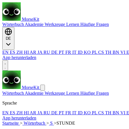
MorseKit
Wörterbuch
Akademie
Werkzeuge
Lernen
Häufige Fragen
DE
EN
ES
ZH
HI
AR
JA
RU
DE
PT
FR
IT
ID
KO
PL
CS
TH
BN
VI
App herunterladen
MorseKit
Wörterbuch
Akademie
Werkzeuge
Lernen
Häufige Fragen
Sprache
EN
ES
ZH
HI
AR
JA
RU
DE
PT
FR
IT
ID
KO
PL
CS
TH
BN
VI
App herunterladen
Startseite
>
Wörterbuch
>
S
>
STUNDE