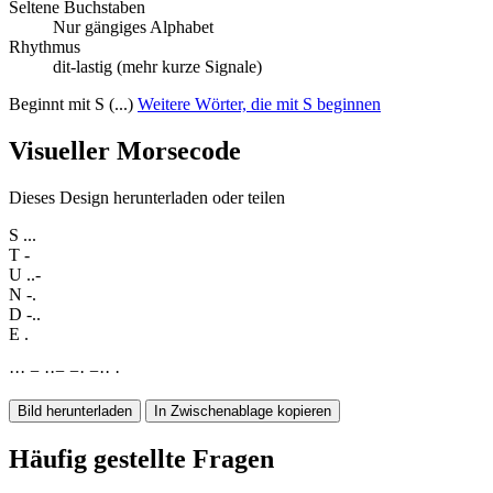
Seltene Buchstaben
Nur gängiges Alphabet
Rhythmus
dit-lastig (mehr kurze Signale)
Beginnt mit S (...)
Weitere Wörter, die mit S beginnen
Visueller Morsecode
Dieses Design herunterladen oder teilen
S
...
T
-
U
..-
N
-.
D
-..
E
.
·
·
·
−
·
·
−
−
·
−
·
·
·
Bild herunterladen
In Zwischenablage kopieren
Häufig gestellte Fragen