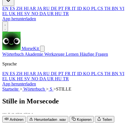
EN
ES
ZH
HI
AR
JA
RU
DE
PT
FR
IT
ID
KO
PL
CS
TH
BN
VI
EL
UK
HE
SV
NO
DA
UR
HU
TR
App herunterladen
MorseKit
Wörterbuch
Akademie
Werkzeuge
Lernen
Häufige Fragen
Sprache
EN
ES
ZH
HI
AR
JA
RU
DE
PT
FR
IT
ID
KO
PL
CS
TH
BN
VI
EL
UK
HE
SV
NO
DA
UR
HU
TR
App herunterladen
Startseite
>
Wörterbuch
>
S
>
STILLE
Stille
in Morsecode
·
·
·
−
·
·
·
−
·
·
·
−
·
·
·
Anhören
Herunterladen .wav
Kopieren
Teilen