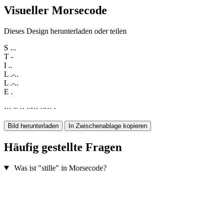
Visueller Morsecode
Dieses Design herunterladen oder teilen
S
...
T
-
I
..
L
.-..
L
.-..
E
.
·
·
·
−
·
·
·
−
·
·
·
−
·
·
·
Bild herunterladen
In Zwischenablage kopieren
Häufig gestellte Fragen
Was ist "stille" in Morsecode?