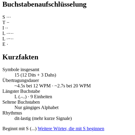
Buchstabenaufschlüsselung
S
·
·
·
T
−
I
·
·
L
·
−
·
·
L
·
−
·
·
E
·
Kurzfakten
Symbole insgesamt
15 (12 Dits + 3 Dahs)
Übertragungsdauer
~4.5s bei 12 WPM · ~2.7s bei 20 WPM
Längster Buchstabe
L (.-..) · 9 Einheiten
Seltene Buchstaben
Nur gängiges Alphabet
Rhythmus
dit-lastig (mehr kurze Signale)
Beginnt mit S (...)
Weitere Wörter, die mit S beginnen