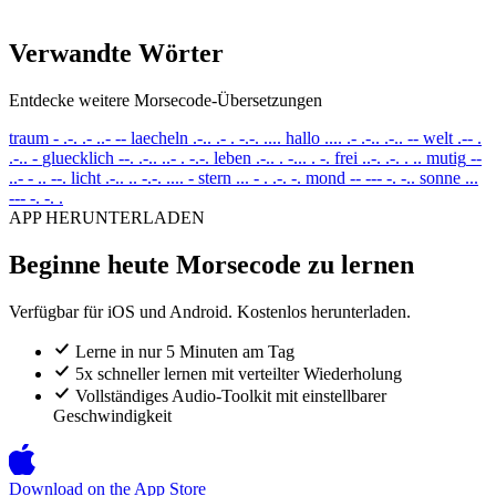
Verwandte Wörter
Entdecke weitere Morsecode-Übersetzungen
traum
- .-. .- ..- --
laecheln
.-.. .- . -.-. ....
hallo
.... .- .-.. .-.. --
welt
.-- .
.-.. -
gluecklich
--. .-.. ..- . -.-.
leben
.-.. . -... . -.
frei
..-. .-. . ..
mutig
--
..- - .. --.
licht
.-.. .. -.-. .... -
stern
... - . .-. -.
mond
-- --- -. -..
sonne
...
--- -. -. .
APP HERUNTERLADEN
Beginne heute Morsecode zu lernen
Verfügbar für iOS und Android. Kostenlos herunterladen.
Lerne in nur 5 Minuten am Tag
5x schneller lernen mit verteilter Wiederholung
Vollständiges Audio-Toolkit mit einstellbarer
Geschwindigkeit
Download on the
App Store