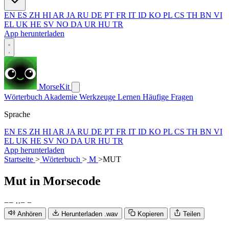
EN
ES
ZH
HI
AR
JA
RU
DE
PT
FR
IT
ID
KO
PL
CS
TH
BN
VI
EL
UK
HE
SV
NO
DA
UR
HU
TR
App herunterladen
MorseKit
Wörterbuch
Akademie
Werkzeuge
Lernen
Häufige Fragen
Sprache
EN
ES
ZH
HI
AR
JA
RU
DE
PT
FR
IT
ID
KO
PL
CS
TH
BN
VI
EL
UK
HE
SV
NO
DA
UR
HU
TR
App herunterladen
Startseite
>
Wörterbuch
>
M
>
MUT
Mut
in Morsecode
−
−
·
·
−
−
Anhören
Herunterladen .wav
Kopieren
Teilen