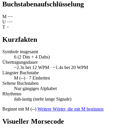
Buchstabenaufschlüsselung
M
−
−
U
·
·
−
T
−
Kurzfakten
Symbole insgesamt
6 (2 Dits + 4 Dahs)
Übertragungsdauer
~2.3s bei 12 WPM · ~1.4s bei 20 WPM
Längster Buchstabe
M (--) · 7 Einheiten
Seltene Buchstaben
Nur gängiges Alphabet
Rhythmus
dah-lastig (mehr lange Signale)
Beginnt mit M (--)
Weitere Wörter, die mit M beginnen
Visueller Morsecode