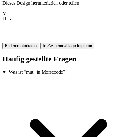
Dieses Design herunterladen oder teilen
M
--
U
..-
T
-
−
−
·
·
−
−
Bild herunterladen
In Zwischenablage kopieren
Häufig gestellte Fragen
Was ist "mut" in Morsecode?