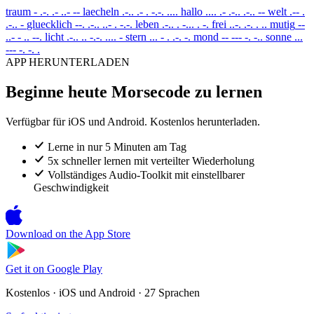
traum
- .-. .- ..- --
laecheln
.-.. .- . -.-. ....
hallo
.... .- .-.. .-.. --
welt
.-- .
.-.. -
gluecklich
--. .-.. ..- . -.-.
leben
.-.. . -... . -.
frei
..-. .-. . ..
mutig
--
..- - .. --.
licht
.-.. .. -.-. .... -
stern
... - . .-. -.
mond
-- --- -. -..
sonne
...
--- -. -. .
APP HERUNTERLADEN
Beginne heute Morsecode zu lernen
Verfügbar für iOS und Android. Kostenlos herunterladen.
Lerne in nur 5 Minuten am Tag
5x schneller lernen mit verteilter Wiederholung
Vollständiges Audio-Toolkit mit einstellbarer
Geschwindigkeit
Download on the
App Store
Get it on
Google Play
Kostenlos · iOS und Android · 27 Sprachen