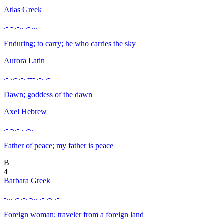
Atlas
Greek
.- - .-.. .- ...
Enduring; to carry; he who carries the sky
Aurora
Latin
.- ..- .-. --- .-. .-
Dawn; goddess of the dawn
Axel
Hebrew
.- -..- . .-..
Father of peace; my father is peace
B
4
Barbara
Greek
-... .- .-. -... .- .-. .-
Foreign woman; traveler from a foreign land