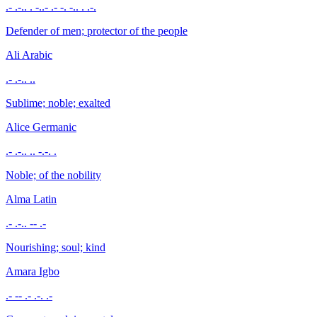
.- .-.. . -..- .- -. -.. . .-.
Defender of men; protector of the people
Ali
Arabic
.- .-.. ..
Sublime; noble; exalted
Alice
Germanic
.- .-.. .. -.-. .
Noble; of the nobility
Alma
Latin
.- .-.. -- .-
Nourishing; soul; kind
Amara
Igbo
.- -- .- .-. .-