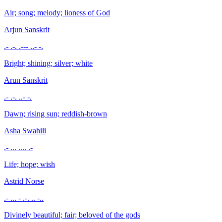
Air; song; melody; lioness of God
Arjun
Sanskrit
.- .-. .--- ..- -.
Bright; shining; silver; white
Arun
Sanskrit
.- .-. ..- -.
Dawn; rising sun; reddish-brown
Asha
Swahili
.- ... .... .-
Life; hope; wish
Astrid
Norse
.- ... - .-. .. -..
Divinely beautiful; fair; beloved of the gods