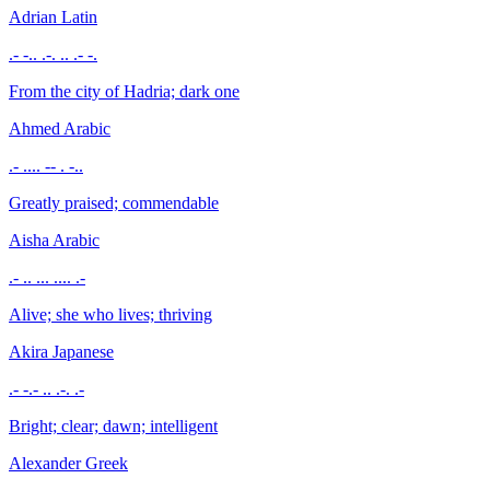
Adrian
Latin
.- -.. .-. .. .- -.
From the city of Hadria; dark one
Ahmed
Arabic
.- .... -- . -..
Greatly praised; commendable
Aisha
Arabic
.- .. ... .... .-
Alive; she who lives; thriving
Akira
Japanese
.- -.- .. .-. .-
Bright; clear; dawn; intelligent
Alexander
Greek