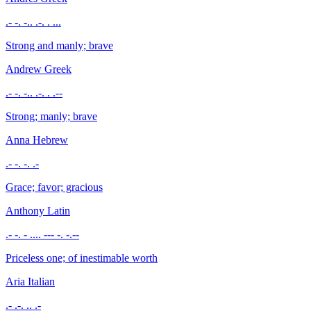
.- -. -.. .-. . ...
Strong and manly; brave
Andrew
Greek
.- -. -.. .-. . .--
Strong; manly; brave
Anna
Hebrew
.- -. -. .-
Grace; favor; gracious
Anthony
Latin
.- -. - .... --- -. -.--
Priceless one; of inestimable worth
Aria
Italian
.- .-. .. .-