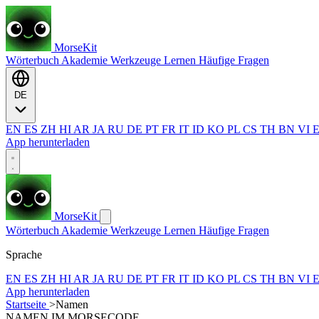
MorseKit
Wörterbuch
Akademie
Werkzeuge
Lernen
Häufige Fragen
DE
EN
ES
ZH
HI
AR
JA
RU
DE
PT
FR
IT
ID
KO
PL
CS
TH
BN
VI
App herunterladen
MorseKit
Wörterbuch
Akademie
Werkzeuge
Lernen
Häufige Fragen
Sprache
EN
ES
ZH
HI
AR
JA
RU
DE
PT
FR
IT
ID
KO
PL
CS
TH
BN
VI
App herunterladen
Startseite
>
Namen
NAMEN IM MORSECODE