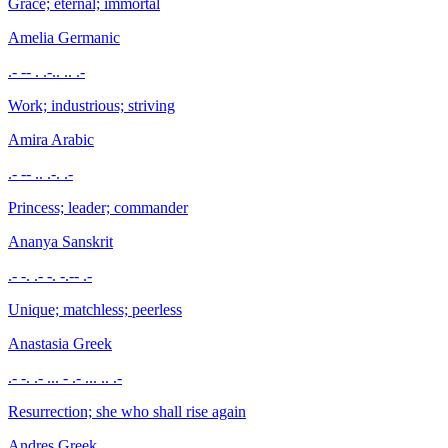
Grace; eternal; immortal
Amelia
Germanic
.- -- . .-.. .. .-
Work; industrious; striving
Amira
Arabic
.- -- .. .-. .-
Princess; leader; commander
Ananya
Sanskrit
.- -. .- -. -.-- .-
Unique; matchless; peerless
Anastasia
Greek
.- -. .- ... - .- ... .. .-
Resurrection; she who shall rise again
Andres
Greek