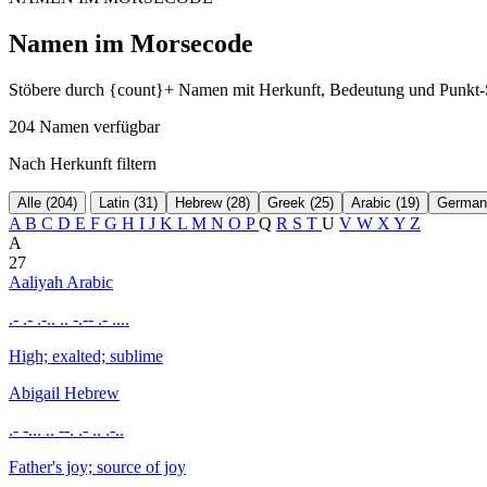
Namen im Morsecode
Stöbere durch {count}+ Namen mit Herkunft, Bedeutung und Punkt-Str
204 Namen verfügbar
Nach Herkunft filtern
Alle (204)
Latin (31)
Hebrew (28)
Greek (25)
Arabic (19)
Germani
A
B
C
D
E
F
G
H
I
J
K
L
M
N
O
P
Q
R
S
T
U
V
W
X
Y
Z
A
27
Aaliyah
Arabic
.- .- .-.. .. -.-- .- ....
High; exalted; sublime
Abigail
Hebrew
.- -... .. --. .- .. .-..
Father's joy; source of joy