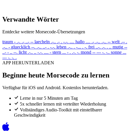
Verwandte Wörter
Entdecke weitere Morsecode-Übersetzungen
traum
- .-. .- ..- --
laecheln
.-.. .- . -.-. ....
hallo
.... .- .-.. .-.. --
welt
.-- .
.-.. -
gluecklich
--. .-.. ..- . -.-.
leben
.-.. . -... . -.
frei
..-. .-. . ..
mutig
--
..- - .. --.
licht
.-.. .. -.-. .... -
stern
... - . .-. -.
mond
-- --- -. -..
sonne
...
--- -. -. .
APP HERUNTERLADEN
Beginne heute Morsecode zu lernen
Verfügbar für iOS und Android. Kostenlos herunterladen.
Lerne in nur 5 Minuten am Tag
5x schneller lernen mit verteilter Wiederholung
Vollständiges Audio-Toolkit mit einstellbarer
Geschwindigkeit