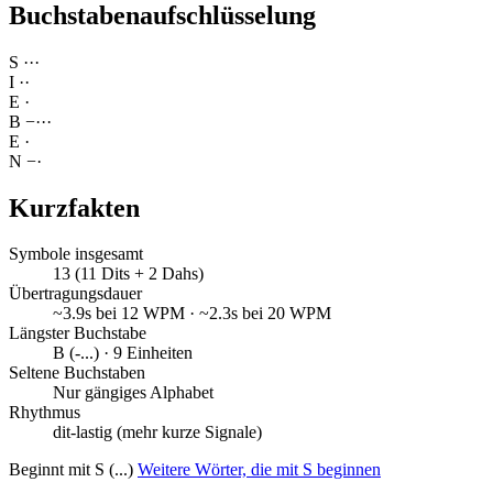
Buchstabenaufschlüsselung
S
·
·
·
I
·
·
E
·
B
−
·
·
·
E
·
N
−
·
Kurzfakten
Symbole insgesamt
13 (11 Dits + 2 Dahs)
Übertragungsdauer
~3.9s bei 12 WPM · ~2.3s bei 20 WPM
Längster Buchstabe
B (-...) · 9 Einheiten
Seltene Buchstaben
Nur gängiges Alphabet
Rhythmus
dit-lastig (mehr kurze Signale)
Beginnt mit S (...)
Weitere Wörter, die mit S beginnen