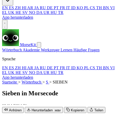
EN
ES
ZH
HI
AR
JA
RU
DE
PT
FR
IT
ID
KO
PL
CS
TH
BN
VI
EL
UK
HE
SV
NO
DA
UR
HU
TR
App herunterladen
MorseKit
Wörterbuch
Akademie
Werkzeuge
Lernen
Häufige Fragen
Sprache
EN
ES
ZH
HI
AR
JA
RU
DE
PT
FR
IT
ID
KO
PL
CS
TH
BN
VI
EL
UK
HE
SV
NO
DA
UR
HU
TR
App herunterladen
Startseite
>
Wörterbuch
>
S
>
SIEBEN
Sieben
in Morsecode
·
·
·
·
·
·
−
·
·
·
·
−
·
Anhören
Herunterladen .wav
Kopieren
Teilen