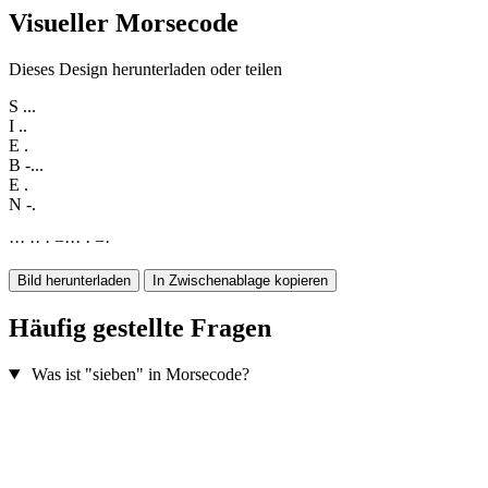
Visueller Morsecode
Dieses Design herunterladen oder teilen
S
...
I
..
E
.
B
-...
E
.
N
-.
·
·
·
·
·
·
−
·
·
·
·
−
·
Bild herunterladen
In Zwischenablage kopieren
Häufig gestellte Fragen
Was ist "sieben" in Morsecode?