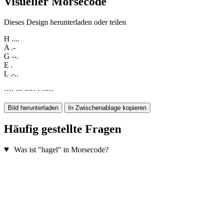
Visueller Morsecode
Dieses Design herunterladen oder teilen
H
....
A
.-
G
--.
E
.
L
.-..
·
·
·
·
·
−
−
−
·
·
·
−
·
·
Bild herunterladen
In Zwischenablage kopieren
Häufig gestellte Fragen
Was ist "hagel" in Morsecode?