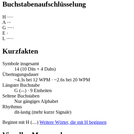
Buchstabenaufschlüsselung
H
·
·
·
·
A
·
−
G
−
−
·
E
·
L
·
−
·
·
Kurzfakten
Symbole insgesamt
14 (10 Dits + 4 Dahs)
Übertragungsdauer
~4.3s bei 12 WPM · ~2.6s bei 20 WPM
Längster Buchstabe
G (--.) · 9 Einheiten
Seltene Buchstaben
Nur gängiges Alphabet
Rhythmus
dit-lastig (mehr kurze Signale)
Beginnt mit H (....)
Weitere Wörter, die mit H beginnen