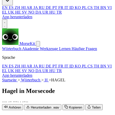
EN
ES
ZH
HI
AR
JA
RU
DE
PT
FR
IT
ID
KO
PL
CS
TH
BN
VI
EL
UK
HE
SV
NO
DA
UR
HU
TR
App herunterladen
MorseKit
Wörterbuch
Akademie
Werkzeuge
Lernen
Häufige Fragen
Sprache
EN
ES
ZH
HI
AR
JA
RU
DE
PT
FR
IT
ID
KO
PL
CS
TH
BN
VI
EL
UK
HE
SV
NO
DA
UR
HU
TR
App herunterladen
Startseite
>
Wörterbuch
>
H
>
HAGEL
Hagel
in Morsecode
·
·
·
·
·
−
−
−
·
·
·
−
·
·
Anhören
Herunterladen .wav
Kopieren
Teilen