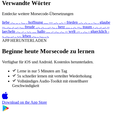
Verwandte Wörter
Entdecke weitere Morsecode-Übersetzungen
liebe
.-.. .. . -... .
hoffnung
.... --- ..-. ..-. -
frieden
..-. .-. .. . -.. .
glaube
--. .-.. .- ..- -...
freude
..-. .-. . ..- -.. .
herz
.... . .-. --..
traum
- .-. .- ..- --
laecheln
.-.. .- . -.-. ....
hallo
.... .- .-.. .-.. --
welt
.-- . .-.. -
gluecklich
-
-. .-.. ..- . -.-.
leben
.-.. . -... . -.
APP HERUNTERLADEN
Beginne heute Morsecode zu lernen
Verfügbar für iOS und Android. Kostenlos herunterladen.
Lerne in nur 5 Minuten am Tag
5x schneller lernen mit verteilter Wiederholung
Vollständiges Audio-Toolkit mit einstellbarer
Geschwindigkeit
Download on the
App Store