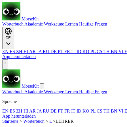
MorseKit
Wörterbuch
Akademie
Werkzeuge
Lernen
Häufige Fragen
DE
EN
ES
ZH
HI
AR
JA
RU
DE
PT
FR
IT
ID
KO
PL
CS
TH
BN
VI
App herunterladen
MorseKit
Wörterbuch
Akademie
Werkzeuge
Lernen
Häufige Fragen
Sprache
EN
ES
ZH
HI
AR
JA
RU
DE
PT
FR
IT
ID
KO
PL
CS
TH
BN
VI
App herunterladen
Startseite
>
Wörterbuch
>
L
>
LEHRER