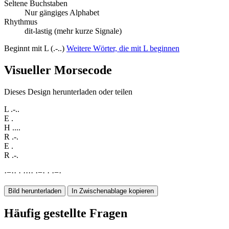
Seltene Buchstaben
Nur gängiges Alphabet
Rhythmus
dit-lastig (mehr kurze Signale)
Beginnt mit L (.-..)
Weitere Wörter, die mit L beginnen
Visueller Morsecode
Dieses Design herunterladen oder teilen
L
.-..
E
.
H
....
R
.-.
E
.
R
.-.
·
−
·
·
·
·
·
·
·
·
−
·
·
·
−
·
Bild herunterladen
In Zwischenablage kopieren
Häufig gestellte Fragen