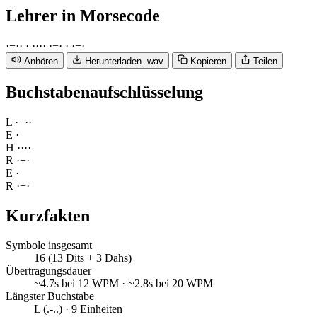
Lehrer
in Morsecode
·
−
·
·
·
·
·
·
·
·
−
·
·
·
−
·
Anhören
Herunterladen .wav
Kopieren
Teilen
Buchstabenaufschlüsselung
L
·
−
·
·
E
·
H
·
·
·
·
R
·
−
·
E
·
R
·
−
·
Kurzfakten
Symbole insgesamt
16 (13 Dits + 3 Dahs)
Übertragungsdauer
~4.7s bei 12 WPM · ~2.8s bei 20 WPM
Längster Buchstabe
L (.-..) · 9 Einheiten