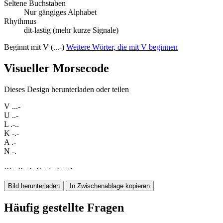
Seltene Buchstaben
Nur gängiges Alphabet
Rhythmus
dit-lastig (mehr kurze Signale)
Beginnt mit V (...-)
Weitere Wörter, die mit V beginnen
Visueller Morsecode
Dieses Design herunterladen oder teilen
V
...-
U
..-
L
.-..
K
-.-
A
.-
N
-.
·
·
·
−
·
·
−
·
−
·
·
−
·
−
·
−
−
·
Bild herunterladen
In Zwischenablage kopieren
Häufig gestellte Fragen