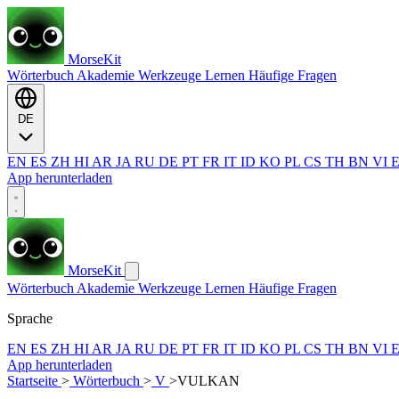
MorseKit
Wörterbuch
Akademie
Werkzeuge
Lernen
Häufige Fragen
DE
EN
ES
ZH
HI
AR
JA
RU
DE
PT
FR
IT
ID
KO
PL
CS
TH
BN
VI
App herunterladen
MorseKit
Wörterbuch
Akademie
Werkzeuge
Lernen
Häufige Fragen
Sprache
EN
ES
ZH
HI
AR
JA
RU
DE
PT
FR
IT
ID
KO
PL
CS
TH
BN
VI
App herunterladen
Startseite
>
Wörterbuch
>
V
>
VULKAN