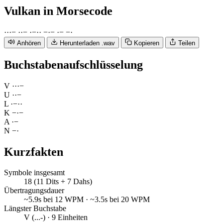
Vulkan
in Morsecode
·
·
·
−
·
·
−
·
−
·
·
−
·
−
·
−
−
·
Anhören
Herunterladen .wav
Kopieren
Teilen
Buchstabenaufschlüsselung
V
·
·
·
−
U
·
·
−
L
·
−
·
·
K
−
·
−
A
·
−
N
−
·
Kurzfakten
Symbole insgesamt
18 (11 Dits + 7 Dahs)
Übertragungsdauer
~5.9s bei 12 WPM · ~3.5s bei 20 WPM
Längster Buchstabe
V (...-) · 9 Einheiten